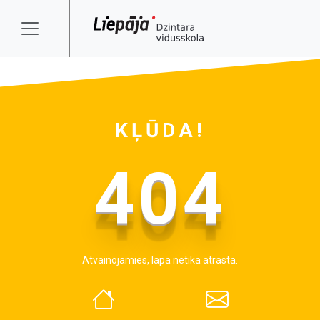
KĻŪDA!
404
Atvainojamies, lapa netika atrasta.