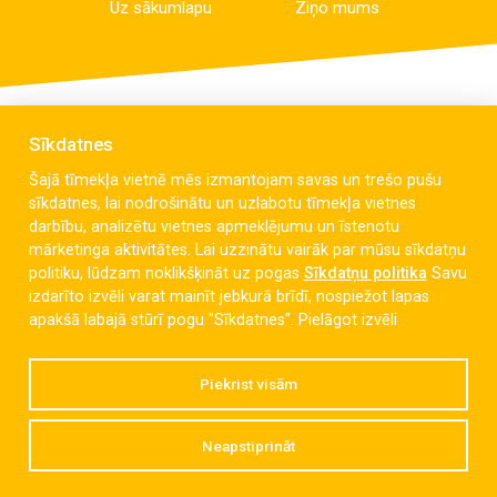
Uz sākumlapu
Ziņo mums
Sīkdatnes
Šajā tīmekļa vietnē mēs izmantojam savas un trešo pušu
sīkdatnes, lai nodrošinātu un uzlabotu tīmekļa vietnes
darbību, analizētu vietnes apmeklējumu un īstenotu
mārketinga aktivitātes. Lai uzzinātu vairāk par mūsu sīkdatņu
politiku, lūdzam noklikšķināt uz pogas
Sīkdatņu politika
Savu
izdarīto izvēli varat mainīt jebkurā brīdī, nospiežot lapas
Celmu iela 6, Liepāja, LV-3405
apakšā labajā stūrī pogu "Sīkdatnes".
Pielāgot izvēli
dzintaravsk@liepaja.edu.lv
Piekrist visām
+371 634 427 10
Neapstiprināt