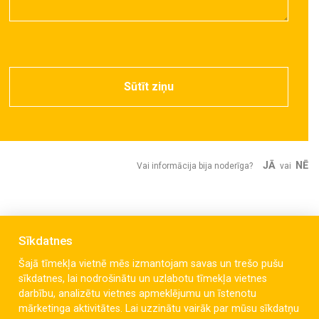
Sūtīt ziņu
JĀ
NĒ
Vai informācija bija noderīga?
vai
Sīkdatnes
Šajā tīmekļa vietnē mēs izmantojam savas un trešo pušu
sīkdatnes, lai nodrošinātu un uzlabotu tīmekļa vietnes
darbību, analizētu vietnes apmeklējumu un īstenotu
mārketinga aktivitātes. Lai uzzinātu vairāk par mūsu sīkdatņu