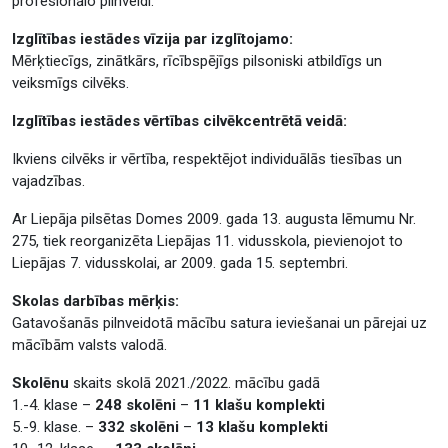
profesionālo pilnveidi.
Izglītības iestādes vīzija par izglītojamo:
Mērķtiecīgs, zinātkārs, rīcībspējīgs pilsoniski atbildīgs un
veiksmīgs cilvēks.
Izglītības iestādes vērtības cilvēkcentrētā veidā:
Ikviens cilvēks ir vērtība, respektējot individuālās tiesības un
vajadzības.
Ar Liepāja pilsētas Domes 2009. gada 13. augusta lēmumu Nr.
275, tiek reorganizēta Liepājas 11. vidusskola, pievienojot to
Liepājas 7. vidusskolai, ar 2009. gada 15. septembri.
Skolas darbības mērķis:
Gatavošanās pilnveidotā mācību satura ieviešanai un pārejai uz
mācībām valsts valodā.
Skolēnu
skaits skolā 2021./2022. mācību gadā
1.-4. klase –
248 skolēni
–
11 klašu komplekti
5.-9. klase. –
332 skolēni
–
13 klašu komplekti