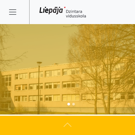
Atpakaļ