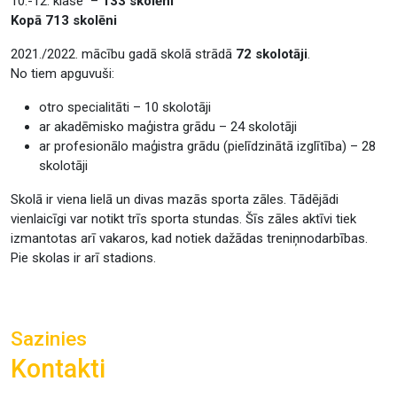
10.-12. klase –
133 skolēni
Kopā 713 skolēni
2021./2022. mācību gadā skolā strādā
72 skolotāji
.
No tiem apguvuši:
otro specialitāti – 10 skolotāji
ar akadēmisko maģistra grādu – 24 skolotāji
ar profesionālo maģistra grādu (pielīdzinātā izglītība) – 28
skolotāji
Skolā ir viena lielā un divas mazās sporta zāles. Tādējādi
vienlaicīgi var notikt trīs sporta stundas. Šīs zāles aktīvi tiek
izmantotas arī vakaros, kad notiek dažādas treniņnodarbības.
Pie skolas ir arī stadions.
Sazinies
Kontakti