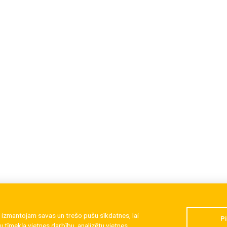
 izmantojam savas un trešo pušu sīkdatnes, lai
Pi
 tīmekļa vietnes darbību, analizētu vietnes