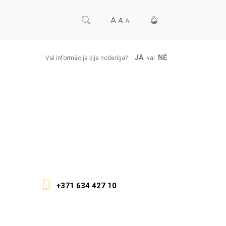
A
A
A
JĀ
NĒ
Vai informācija bija noderīga?
vai
+371 634 427 10