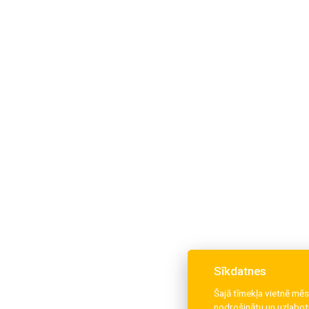
Sīkdatnes
Šajā tīmekļa vietnē mēs
nodrošinātu un uzlabotu