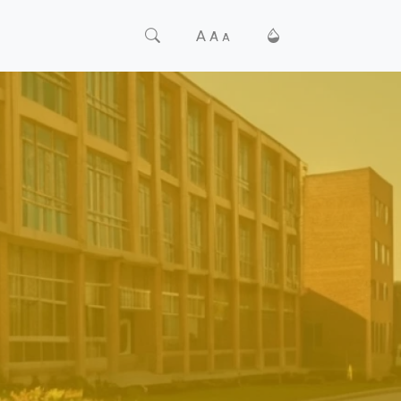
A
A
A