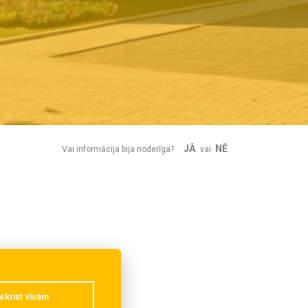
JĀ
NĒ
Vai informācija bija noderīga?
vai
ekrist visām