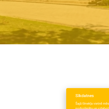
Sīkdatnes
Šajā tīmekļa vietnē mēs
nodrošinātu un uzlabotu