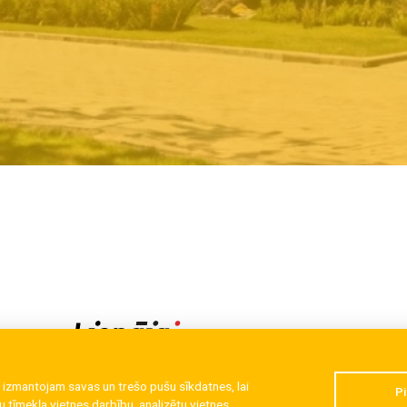
 izmantojam savas un trešo pušu sīkdatnes, lai
Pi
 tīmekļa vietnes darbību, analizētu vietnes