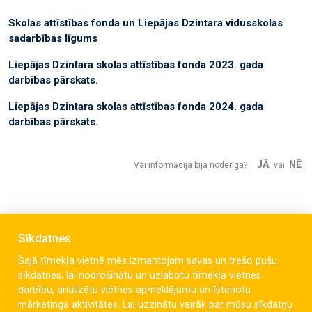
Skolas attīstības fonda un Liepājas Dzintara vidusskolas
sadarbības līgums
Liepājas Dzintara skolas attīstības fonda 2023. gada
darbības pārskats.
Liepājas Dzintara skolas attīstības fonda 2024. gada
darbības pārskats.
JĀ
NĒ
Vai informācija bija noderīga?
vai
Sīkdatnes
Šajā tīmekļa vietnē mēs izmantojam savas un trešo pušu
sīkdatnes, lai nodrošinātu un uzlabotu tīmekļa vietnes
darbību, analizētu vietnes apmeklējumu un īstenotu
mārketinga aktivitātes. Lai uzzinātu vairāk par mūsu sīkdatņu