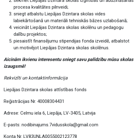
sekmēt Liepājas Dzintara skolas izglītības un audzināšanas
procesa kvalitātes pilnveidi;
sniegt atbalstu Liepājas Dzintara skolas vides
labiekārtošanā un materiāli tehniskās bāzes uzlabošanā;
veicināt Liepājas Dzintara skolas skolēnu un pedagogu
dalību projektos;
piesaistīt finansējumu stipendijas fonda izveidē, atbalstot
un motivējot Liepājas Dzintara skolas skolēnus.
Aicinām ikvienu interesentu sniegt savu palīdzību mūsu skolas
izaugsmē!
Rekvizīti un kontaktinformācija
Liepājas Dzintara skolas attīstības fonds
Reģistrācijas Nr. 40008304431
Adrese: Celmu iela 6, Liepāja, LV-3405, Latvija
E-pasts: nodibinajums.7vidusskola@gmail.com
Konta Nr. LV83UNLA0055002123778