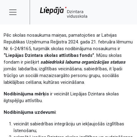
Pēc skolas nosaukuma maiņas, pamatojoties ar Latvijas
Republikas Uzņēmuma Reģistra 2024. gada 21. februāra lēmumu
Nr. 6-24/8165, turpmāk skolas nodibinājuma nosaukums ir
“Liepājas Dzintara skolas attīstības fonds”
. Mūsu skolas
fondam ir piešķirt
sabiedriskā labuma organizācijas statuss
jomās: labdarība; izglītības veicināšana; sabiedrības, it īpaši
trūcīgo un sociāli mazaizsargāto personu grupu, sociālās
labklājības celšana; kultūras veicināšana.
Nodibinājuma mērķis
ir veicināt Liepājas Dzintara skolas
ilgtspējīgu attīstību.
Nodibinājuma uzdevumi
:
veicināt sabiedrības integrāciju un iekļaujošās izglītības
īstenošanu;