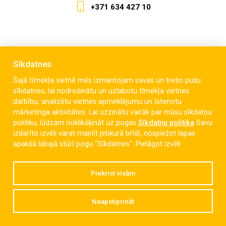
+371 634 427 10
Sīkdatnes
Šajā tīmekļa vietnē mēs izmantojam savas un trešo pušu
sīkdatnes, lai nodrošinātu un uzlabotu tīmekļa vietnes
darbību, analizētu vietnes apmeklējumu un īstenotu
mārketinga aktivitātes. Lai uzzinātu vairāk par mūsu sīkdatņu
politiku, lūdzam noklikšķināt uz pogas
Sīkdatņu politika
Savu
izdarīto izvēli varat mainīt jebkurā brīdī, nospiežot lapas
apakšā labajā stūrī pogu "Sīkdatnes".
Pielāgot izvēli
Piekrist visām
Neapstiprināt