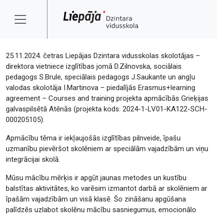
25.11.2024. četras Liepājas Dzintara vidusskolas skolotājas –
direktora vietniece izglītības jomā D.Zilnovska, sociālais
pedagogs S.Brule, speciālais pedagogs J.Saukante un angļu
valodas skolotāja I.Martinova – piedalījās Erasmus+learning
agreement – Courses and training projekta apmācībās Grieķijas
galvaspilsētā Atēnās (projekta kods: 2024-1-LV01-KA122-SCH-
000205105).
Apmācību tēma ir iekļaujošās izglītības pilnveide, īpašu
uzmanību pievēršot skolēniem ar speciālām vajadzībām un viņu
integrācijai skolā.
Mūsu mācību mērķis ir apgūt jaunas metodes un kustību
balstītas aktivitātes, ko varēsim izmantot darbā ar skolēniem ar
īpašām vajadzībām un visā klasē. Šo zināšanu apgūšana
palīdzēs uzlabot skolēnu mācību sasniegumus, emocionālo