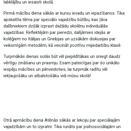
labklājību un iesaisti skolā.
Pirmā mācību diena sākās ar kursu ievadu un iepazīšanos. Tika
apskatīta tēma par speciālo vajadzību būtību, kas ļāva
dalībniekiem dziļāk izprast dažādu skolēnu individuālās
vajadzības. Reflektējām par pieredzi, dalījāmies idejās ar
kolēģiem no Itālijas un Grieķijas un uzsākām diskusijas par
veiksmīgām metodēm, kā veicināt pozitīvu mijiedarbību klasē.
Turpmākās dienas solās būt vēl piepildītākas un sniegt daudz
vērtīgu zināšanu un prasmju. Esam pateicīgas par šo unikālo
iespēju mācīties un pilnveidoties, lai turpmāk radītu vēl
iekļaujošāku un atbalstošāku vidi mūsu skolā!
Otrā apmācību diena Atēnās sākās ar lekciju par speciālajām
vajadzībām un to izpratni. Tika runāts par psihosociālajām un