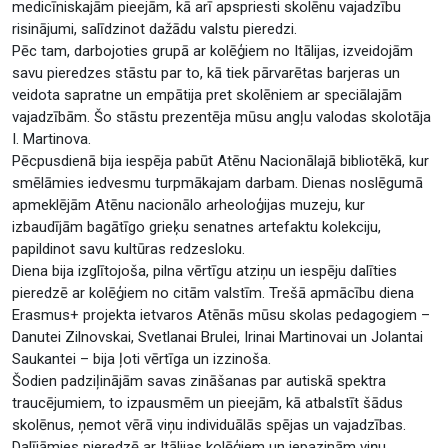
medicīniskajām pieejām, kā arī apspriesti skolēnu vajadzību
risinājumi, salīdzinot dažādu valstu pieredzi.
Pēc tam, darbojoties grupā ar kolēģiem no Itālijas, izveidojām
savu pieredzes stāstu par to, kā tiek pārvarētas barjeras un
veidota sapratne un empātija pret skolēniem ar speciālajām
vajadzībām. Šo stāstu prezentēja mūsu angļu valodas skolotāja
I. Martinova.
Pēcpusdienā bija iespēja pabūt Atēnu Nacionālajā bibliotēkā, kur
smēlāmies iedvesmu turpmākajam darbam. Dienas noslēgumā
apmeklējām Atēnu nacionālo arheoloģijas muzeju, kur
izbaudījām bagātīgo grieķu senatnes artefaktu kolekciju,
papildinot savu kultūras redzesloku.
Diena bija izglītojoša, pilna vērtīgu atziņu un iespēju dalīties
pieredzē ar kolēģiem no citām valstīm. Trešā apmācību diena
Erasmus+ projekta ietvaros Atēnās mūsu skolas pedagogiem –
Danutei Zilnovskai, Svetlanai Brulei, Irinai Martinovai un Jolantai
Saukantei – bija ļoti vērtīga un izzinoša.
Šodien padziļinājām savas zināšanas par autiskā spektra
traucējumiem, to izpausmēm un pieejām, kā atbalstīt šādus
skolēnus, ņemot vērā viņu individuālās spējas un vajadzības.
Dalījāmies pieredzē ar Itālijas kolēģiem un iepazinām viņu