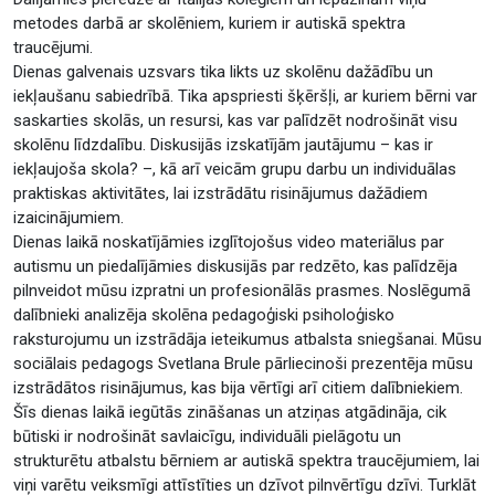
metodes darbā ar skolēniem, kuriem ir autiskā spektra
traucējumi.
Dienas galvenais uzsvars tika likts uz skolēnu dažādību un
iekļaušanu sabiedrībā. Tika apspriesti šķēršļi, ar kuriem bērni var
saskarties skolās, un resursi, kas var palīdzēt nodrošināt visu
skolēnu līdzdalību. Diskusijās izskatījām jautājumu – kas ir
iekļaujoša skola? –, kā arī veicām grupu darbu un individuālas
praktiskas aktivitātes, lai izstrādātu risinājumus dažādiem
izaicinājumiem.
Dienas laikā noskatījāmies izglītojošus video materiālus par
autismu un piedalījāmies diskusijās par redzēto, kas palīdzēja
pilnveidot mūsu izpratni un profesionālās prasmes. Noslēgumā
dalībnieki analizēja skolēna pedagoģiski psiholoģisko
raksturojumu un izstrādāja ieteikumus atbalsta sniegšanai. Mūsu
sociālais pedagogs Svetlana Brule pārliecinoši prezentēja mūsu
izstrādātos risinājumus, kas bija vērtīgi arī citiem dalībniekiem.
Šīs dienas laikā iegūtās zināšanas un atziņas atgādināja, cik
būtiski ir nodrošināt savlaicīgu, individuāli pielāgotu un
strukturētu atbalstu bērniem ar autiskā spektra traucējumiem, lai
viņi varētu veiksmīgi attīstīties un dzīvot pilnvērtīgu dzīvi. Turklāt