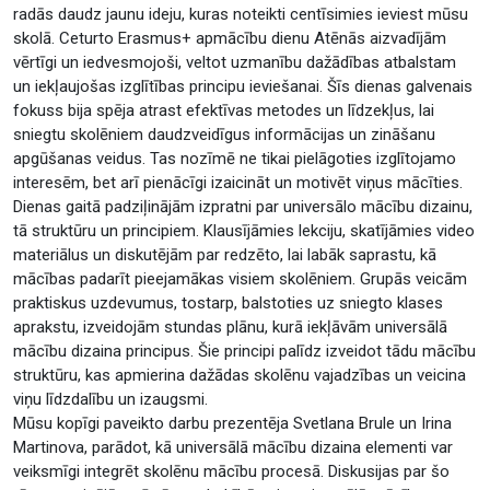
radās daudz jaunu ideju, kuras noteikti centīsimies ieviest mūsu
skolā. Ceturto Erasmus+ apmācību dienu Atēnās aizvadījām
vērtīgi un iedvesmojoši, veltot uzmanību dažādības atbalstam
un iekļaujošas izglītības principu ieviešanai. Šīs dienas galvenais
fokuss bija spēja atrast efektīvas metodes un līdzekļus, lai
sniegtu skolēniem daudzveidīgus informācijas un zināšanu
apgūšanas veidus. Tas nozīmē ne tikai pielāgoties izglītojamo
interesēm, bet arī pienācīgi izaicināt un motivēt viņus mācīties.
Dienas gaitā padziļinājām izpratni par universālo mācību dizainu,
tā struktūru un principiem. Klausījāmies lekciju, skatījāmies video
materiālus un diskutējām par redzēto, lai labāk saprastu, kā
mācības padarīt pieejamākas visiem skolēniem. Grupās veicām
praktiskus uzdevumus, tostarp, balstoties uz sniegto klases
aprakstu, izveidojām stundas plānu, kurā iekļāvām universālā
mācību dizaina principus. Šie principi palīdz izveidot tādu mācību
struktūru, kas apmierina dažādas skolēnu vajadzības un veicina
viņu līdzdalību un izaugsmi.
Mūsu kopīgi paveikto darbu prezentēja Svetlana Brule un Irina
Martinova, parādot, kā universālā mācību dizaina elementi var
veiksmīgi integrēt skolēnu mācību procesā. Diskusijas par šo