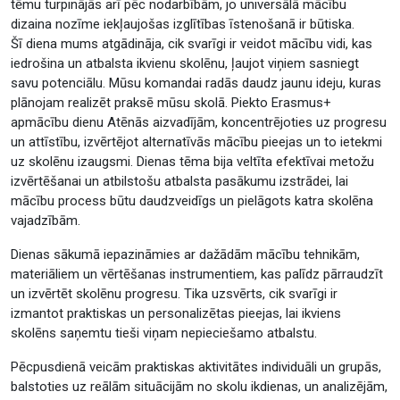
tēmu turpinājās arī pēc nodarbībām, jo universālā mācību
dizaina nozīme iekļaujošas izglītības īstenošanā ir būtiska.
Šī diena mums atgādināja, cik svarīgi ir veidot mācību vidi, kas
iedrošina un atbalsta ikvienu skolēnu, ļaujot viņiem sasniegt
savu potenciālu. Mūsu komandai radās daudz jaunu ideju, kuras
plānojam realizēt praksē mūsu skolā. Piekto Erasmus+
apmācību dienu Atēnās aizvadījām, koncentrējoties uz progresu
un attīstību, izvērtējot alternatīvās mācību pieejas un to ietekmi
uz skolēnu izaugsmi. Dienas tēma bija veltīta efektīvai metožu
izvērtēšanai un atbilstošu atbalsta pasākumu izstrādei, lai
mācību process būtu daudzveidīgs un pielāgots katra skolēna
vajadzībām.
Dienas sākumā iepazināmies ar dažādām mācību tehnikām,
materiāliem un vērtēšanas instrumentiem, kas palīdz pārraudzīt
un izvērtēt skolēnu progresu. Tika uzsvērts, cik svarīgi ir
izmantot praktiskas un personalizētas pieejas, lai ikviens
skolēns saņemtu tieši viņam nepieciešamo atbalstu.
Pēcpusdienā veicām praktiskas aktivitātes individuāli un grupās,
balstoties uz reālām situācijām no skolu ikdienas, un analizējām,