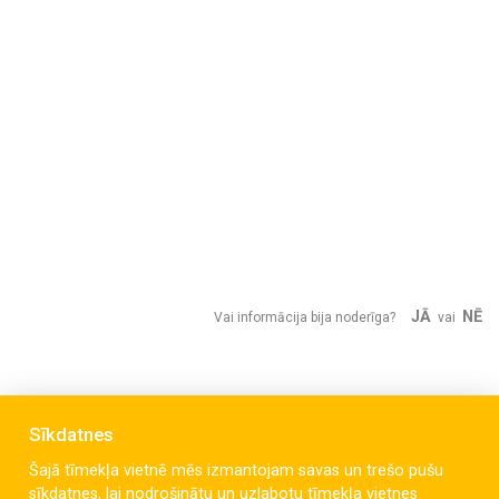
JĀ
NĒ
Vai informācija bija noderīga?
vai
Sīkdatnes
Šajā tīmekļa vietnē mēs izmantojam savas un trešo pušu
sīkdatnes, lai nodrošinātu un uzlabotu tīmekļa vietnes