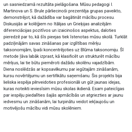
un sasniedzamā rezultāta pielāgošana. Mūsu pedagogi I.
Martinova un S. Brule pārliecinoši prezentēja grupas paveikto,
demonstrējot, kā dažādība var bagātināt mācību procesu.
Diskusijās ar kolēģiem no Itālijas un Grieķijas analizējām
diferenciācijas pozitīvos un izaicinošos aspektus, daloties
pieredzē par to, kā šīs pieejas tiek īstenotas mūsu skolā. Turklāt
padziļinājām savas zināšanas par izglītības mērķu
taksonomijām, īpaši koncentrējoties uz Blūma taksonomiju. Šī
metode ļāva labāk izprast, kā klasificēt un strukturēt mācību
mērķus, lai tie būtu piemēroti dažādu skolēnu vajadzībām.
Diena noslēdzās ar kopsavilkumu par iegūtajām zināšanām,
kursu novērtējumu un sertifikātu saņemšanu. Šis projekts bija
lieliska iespēja pilnveidoties profesionāli un gūt jaunas idejas,
kuras noteikti ieviesīsim mūsu skolas ikdienā. Esam pateicīgas
par iespēju piedalīties šajās apmācībās un atgriezties ar jaunu
iedvesmu un zināšanām, lai turpinātu veidot iekļaujošu un
motivējošu mācību vidi mūsu skolēniem.