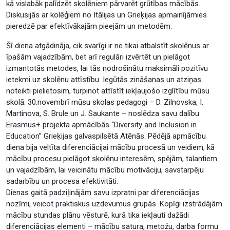
kā vislabāk palīdzēt skolēniem pārvarēt grūtības mācībās.
Diskusijās ar kolēģiem no Itālijas un Grieķijas apmainījāmies
pieredzē par efektīvākajām pieejām un metodēm.
Šī diena atgādināja, cik svarīgi ir ne tikai atbalstīt skolēnus ar
īpašām vajadzībām, bet arī regulāri izvērtēt un pielāgot
izmantotās metodes, lai tās nodrošinātu maksimāli pozitīvu
ietekmi uz skolēnu attīstību. Iegūtās zināšanas un atziņas
noteikti pielietosim, turpinot attīstīt iekļaujošo izglītību mūsu
skolā. 30.novembrī mūsu skolas pedagogi – D. Zilnovska, I.
Martinova, S. Brule un J. Saukante – noslēdza savu dalību
Erasmus+ projekta apmācībās “Diversity and Inclusion in
Education” Grieķijas galvaspilsētā Atēnās. Pēdējā apmācību
diena bija veltīta diferenciācijai mācību procesā un veidiem, kā
mācību procesu pielāgot skolēnu interesēm, spējām, talantiem
un vajadzībām, lai veicinātu mācību motivāciju, savstarpēju
sadarbību un procesa efektivitāti.
Dienas gaitā padziļinājām savu izpratni par diferenciācijas
nozīmi, veicot praktiskus uzdevumus grupās. Kopīgi izstrādājām
mācību stundas plānu vēsturē, kurā tika iekļauti dažādi
diferenciācijas elementi – mācību satura, metožu, darba formu