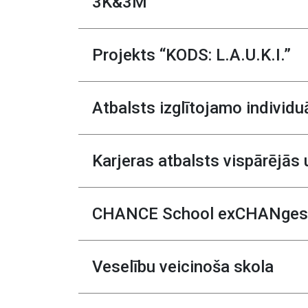
3K&3M
Projekts “KODS: L.A.U.K.I.”
Atbalsts izglītojamo individu
Karjeras atbalsts vispārējās 
CHANCE School exCHANges fo
Veselību veicinoša skola