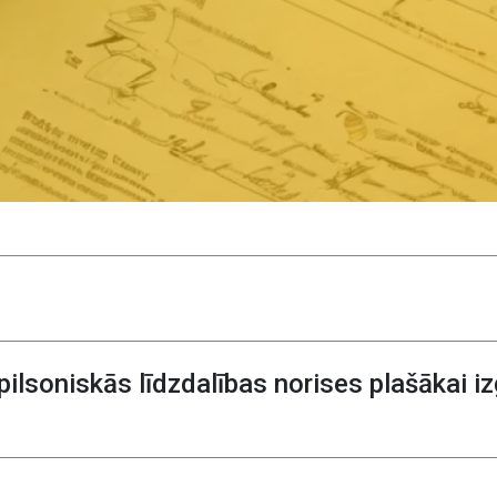
lsoniskās līdzdalības norises plašākai izg