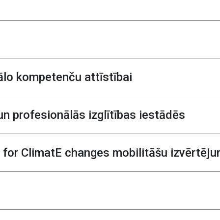
ālo kompetenču attīstībai
un profesionālās izglītības iestādēs
r ClimatE changes mobilitāšu izvērtēj