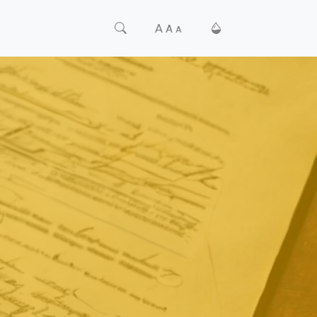
A
A
A