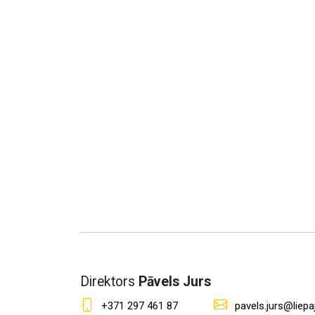
Direktors
Pāvels Jurs
+371 297 461 87
pavels.jurs@liepaj