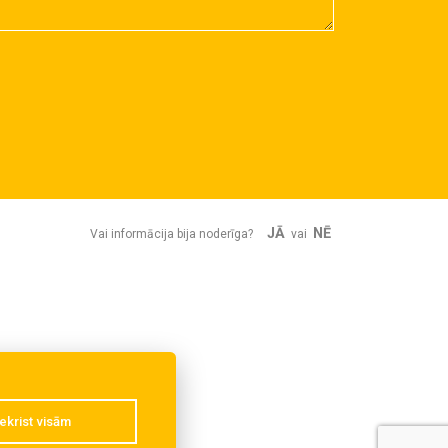
JĀ
NĒ
Vai informācija bija noderīga?
vai
ekrist visām