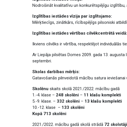
Nodrošināt kvalitatīvu un konkurētspējīgu izglītību
Izglītības iestādes vīzija par izglītojamo:
Mērķtiecīgs, zinātkārs, rīcībspējīgs pilsoniski atbil
Izglītības iestādes vērtības cilvēkcentrētā veidā
Ikviens cilvēks ir vērtība, respektējot individuālās t
Ar Liepāja pilsētas Domes 2009. gada 13. augusta lē
septembri.
Skolas darbības mērķis:
Gatavošanās pilnveidotā mācību satura ieviešanai 
Skolēnu
skaits skolā 2021./2022. mācību gadā
1.-4. klase –
248 skolēni
–
11 klašu komplekti
5.-9. klase. –
332 skolēni
–
13 klašu komplekti
10.-12. klase –
133 skolēni
Kopā 713 skolēni
2021./2022. mācību gadā skolā strādā
72 skolotāj