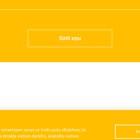
Sūtīt ziņu
 izmantojam savas un trešo pušu sīkdatnes, lai
Pi
 tīmekļa vietnes darbību, analizētu vietnes