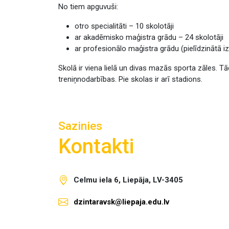
No tiem apguvuši:
otro specialitāti – 10 skolotāji
ar akadēmisko maģistra grādu – 24 skolotāji
ar profesionālo maģistra grādu (pielīdzinātā izg
Skolā ir viena lielā un divas mazās sporta zāles. Tā
treniņnodarbības. Pie skolas ir arī stadions.
Sazinies
Kontakti
Celmu iela 6, Liepāja, LV-3405
dzintaravsk@liepaja.edu.lv