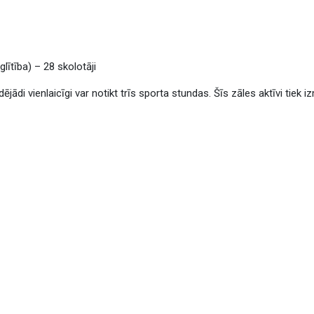
lītība) – 28 skolotāji
dējādi vienlaicīgi var notikt trīs sporta stundas. Šīs zāles aktīvi tiek