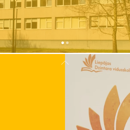
Atpakaļ