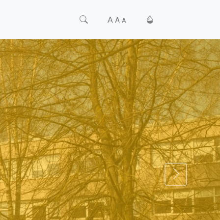
A
A
A
TĀLĀK