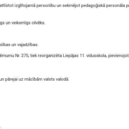
, attīstot izglītojamā personību un sekmējot pedagoģiskā personāla pr
dīgs un veiksmīgs cilvēks.
:
iesības un vajadzības.
mumu Nr. 275, tiek reorganizēta Liepājas 11. vidusskola, pievienojot t
un pārejai uz mācībām valsts valodā.
i
.