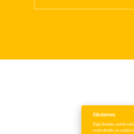
Sīkdatnes
Šajā tīmekļa vietnē mēs
nodrošinātu un uzlabotu