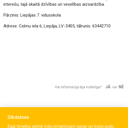
interešu, tajā skaitā dzīvības un veselības aizsardzība.
Pārzinis: Liepājas 7. vidusskola
Adrese: Celmu iela 6, Liepāja, LV-3405, tālrunis: 63442710
JĀ
NĒ
Vai informācija bija noderīga?
vai
Sīkdatnes
Šajā tīmekļa vietnē mēs izmantojam savas un trešo pušu