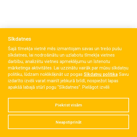
Sīkdatnes
Šajā tīmekļa vietnē mēs izmantojam savas un trešo pušu
sīkdatnes, lai nodrošinātu un uzlabotu tīmekļa vietnes
darbību, analizētu vietnes apmeklējumu un īstenotu
Celmu iela 6, Liepāja, LV-3405
mārketinga aktivitātes. Lai uzzinātu vairāk par mūsu sīkdatņu
politiku, lūdzam noklikšķināt uz pogas
Sīkdatņu politika
Savu
dzintaravsk@liepaja.edu.lv
izdarīto izvēli varat mainīt jebkurā brīdī, nospiežot lapas
apakšā labajā stūrī pogu "Sīkdatnes".
Pielāgot izvēli
+371 634 427 10
Piekrist visām
Neapstiprināt