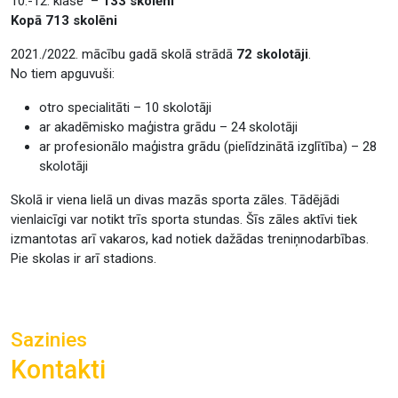
10.-12. klase –
133 skolēni
Kopā 713 skolēni
2021./2022. mācību gadā skolā strādā
72 skolotāji
.
No tiem apguvuši:
otro specialitāti – 10 skolotāji
ar akadēmisko maģistra grādu – 24 skolotāji
ar profesionālo maģistra grādu (pielīdzinātā izglītība) – 28
skolotāji
Skolā ir viena lielā un divas mazās sporta zāles. Tādējādi
vienlaicīgi var notikt trīs sporta stundas. Šīs zāles aktīvi tiek
izmantotas arī vakaros, kad notiek dažādas treniņnodarbības.
Pie skolas ir arī stadions.
Sazinies
Kontakti