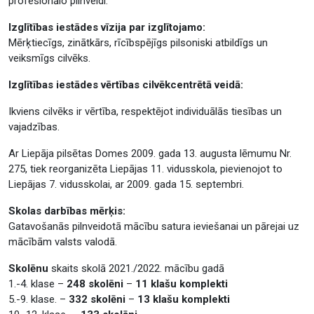
profesionālo pilnveidi.
Izglītības iestādes vīzija par izglītojamo:
Mērķtiecīgs, zinātkārs, rīcībspējīgs pilsoniski atbildīgs un
veiksmīgs cilvēks.
Izglītības iestādes vērtības cilvēkcentrētā veidā:
Ikviens cilvēks ir vērtība, respektējot individuālās tiesības un
vajadzības.
Ar Liepāja pilsētas Domes 2009. gada 13. augusta lēmumu Nr.
275, tiek reorganizēta Liepājas 11. vidusskola, pievienojot to
Liepājas 7. vidusskolai, ar 2009. gada 15. septembri.
Skolas darbības mērķis:
Gatavošanās pilnveidotā mācību satura ieviešanai un pārejai uz
mācībām valsts valodā.
Skolēnu
skaits skolā 2021./2022. mācību gadā
1.-4. klase –
248 skolēni
–
11 klašu komplekti
5.-9. klase. –
332 skolēni
–
13 klašu komplekti