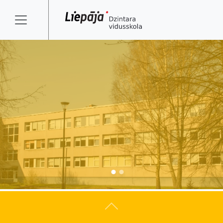
Atpakaļ