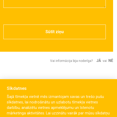
Sūtīt ziņu
JĀ
NĒ
Vai informācija bija noderīga?
vai
Sīkdatnes
Šajā tīmekļa vietnē mēs izmantojam savas un trešo pušu
sīkdatnes, lai nodrošinātu un uzlabotu tīmekļa vietnes
darbību, analizētu vietnes apmeklējumu un īstenotu
mārketinga aktivitātes. Lai uzzinātu vairāk par mūsu sīkdatņu