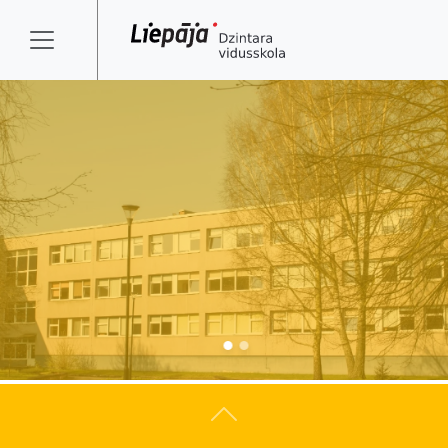
Atpakaļ