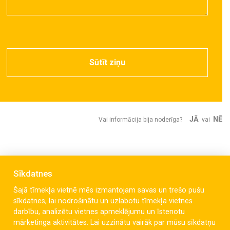
Sūtīt ziņu
JĀ
NĒ
Vai informācija bija noderīga?
vai
Sīkdatnes
Šajā tīmekļa vietnē mēs izmantojam savas un trešo pušu
sīkdatnes, lai nodrošinātu un uzlabotu tīmekļa vietnes
darbību, analizētu vietnes apmeklējumu un īstenotu
mārketinga aktivitātes. Lai uzzinātu vairāk par mūsu sīkdatņu