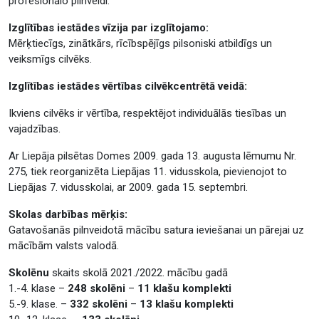
profesionālo pilnveidi.
Izglītības iestādes vīzija par izglītojamo:
Mērķtiecīgs, zinātkārs, rīcībspējīgs pilsoniski atbildīgs un
veiksmīgs cilvēks.
Izglītības iestādes vērtības cilvēkcentrētā veidā:
Ikviens cilvēks ir vērtība, respektējot individuālās tiesības un
vajadzības.
Ar Liepāja pilsētas Domes 2009. gada 13. augusta lēmumu Nr.
275, tiek reorganizēta Liepājas 11. vidusskola, pievienojot to
Liepājas 7. vidusskolai, ar 2009. gada 15. septembri.
Skolas darbības mērķis:
Gatavošanās pilnveidotā mācību satura ieviešanai un pārejai uz
mācībām valsts valodā.
Skolēnu
skaits skolā 2021./2022. mācību gadā
1.-4. klase –
248 skolēni
–
11 klašu komplekti
5.-9. klase. –
332 skolēni
–
13 klašu komplekti