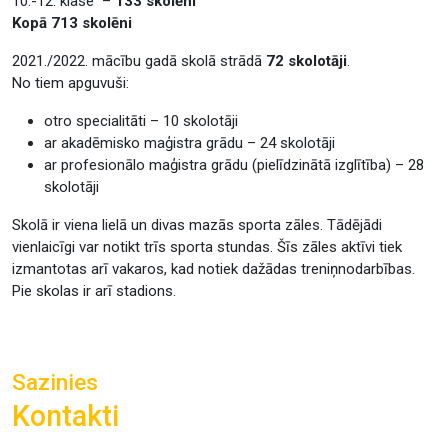
10.-12. klase –
133 skolēni
Kopā 713 skolēni
2021./2022. mācību gadā skolā strādā
72 skolotāji
.
No tiem apguvuši:
otro specialitāti – 10 skolotāji
ar akadēmisko maģistra grādu – 24 skolotāji
ar profesionālo maģistra grādu (pielīdzinātā izglītība) – 28
skolotāji
Skolā ir viena lielā un divas mazās sporta zāles. Tādējādi
vienlaicīgi var notikt trīs sporta stundas. Šīs zāles aktīvi tiek
izmantotas arī vakaros, kad notiek dažādas treniņnodarbības.
Pie skolas ir arī stadions.
Sazinies
Kontakti