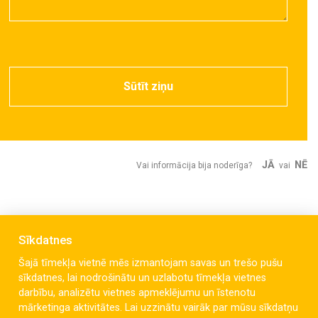
Sūtīt ziņu
JĀ
NĒ
Vai informācija bija noderīga?
vai
Sīkdatnes
Šajā tīmekļa vietnē mēs izmantojam savas un trešo pušu
sīkdatnes, lai nodrošinātu un uzlabotu tīmekļa vietnes
darbību, analizētu vietnes apmeklējumu un īstenotu
mārketinga aktivitātes. Lai uzzinātu vairāk par mūsu sīkdatņu