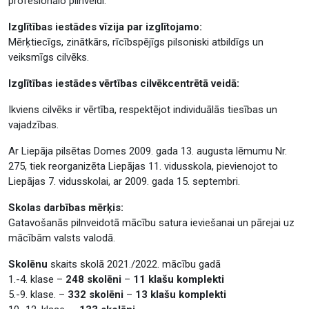
profesionālo pilnveidi.
Izglītības iestādes vīzija par izglītojamo:
Mērķtiecīgs, zinātkārs, rīcībspējīgs pilsoniski atbildīgs un
veiksmīgs cilvēks.
Izglītības iestādes vērtības cilvēkcentrētā veidā:
Ikviens cilvēks ir vērtība, respektējot individuālās tiesības un
vajadzības.
Ar Liepāja pilsētas Domes 2009. gada 13. augusta lēmumu Nr.
275, tiek reorganizēta Liepājas 11. vidusskola, pievienojot to
Liepājas 7. vidusskolai, ar 2009. gada 15. septembri.
Skolas darbības mērķis:
Gatavošanās pilnveidotā mācību satura ieviešanai un pārejai uz
mācībām valsts valodā.
Skolēnu
skaits skolā 2021./2022. mācību gadā
1.-4. klase –
248 skolēni
–
11 klašu komplekti
5.-9. klase. –
332 skolēni
–
13 klašu komplekti