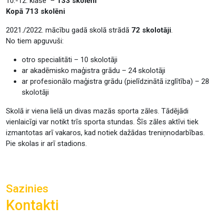
10.-12. klase –
133 skolēni
Kopā 713 skolēni
2021./2022. mācību gadā skolā strādā
72 skolotāji
.
No tiem apguvuši:
otro specialitāti – 10 skolotāji
ar akadēmisko maģistra grādu – 24 skolotāji
ar profesionālo maģistra grādu (pielīdzinātā izglītība) – 28
skolotāji
Skolā ir viena lielā un divas mazās sporta zāles. Tādējādi
vienlaicīgi var notikt trīs sporta stundas. Šīs zāles aktīvi tiek
izmantotas arī vakaros, kad notiek dažādas treniņnodarbības.
Pie skolas ir arī stadions.
Sazinies
Kontakti