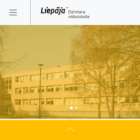
Atpakaļ