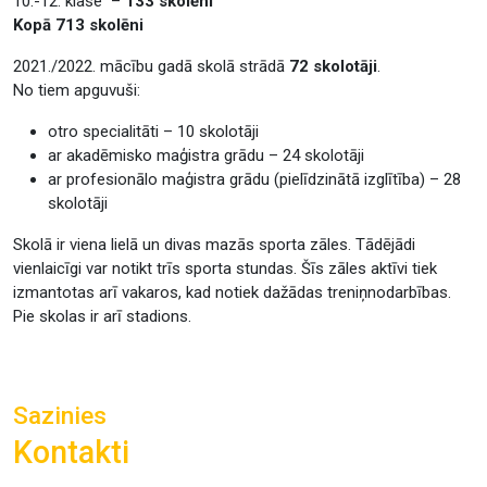
10.-12. klase –
133 skolēni
Kopā 713 skolēni
2021./2022. mācību gadā skolā strādā
72 skolotāji
.
No tiem apguvuši:
otro specialitāti – 10 skolotāji
ar akadēmisko maģistra grādu – 24 skolotāji
ar profesionālo maģistra grādu (pielīdzinātā izglītība) – 28
skolotāji
Skolā ir viena lielā un divas mazās sporta zāles. Tādējādi
vienlaicīgi var notikt trīs sporta stundas. Šīs zāles aktīvi tiek
izmantotas arī vakaros, kad notiek dažādas treniņnodarbības.
Pie skolas ir arī stadions.
Sazinies
Kontakti