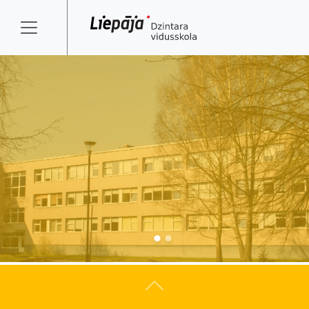
Atpakaļ