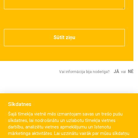
Sūtīt ziņu
JĀ
NĒ
Vai informācija bija noderīga?
vai
Sīkdatnes
Šajā tīmekļa vietnē mēs izmantojam savas un trešo pušu
sīkdatnes, lai nodrošinātu un uzlabotu tīmekļa vietnes
darbību, analizētu vietnes apmeklējumu un īstenotu
mārketinga aktivitātes. Lai uzzinātu vairāk par mūsu sīkdatņu