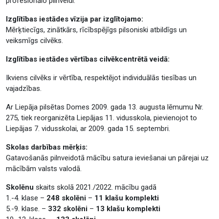
profesionālo pilnveidi.
Izglītības iestādes vīzija par izglītojamo:
Mērķtiecīgs, zinātkārs, rīcībspējīgs pilsoniski atbildīgs un
veiksmīgs cilvēks.
Izglītības iestādes vērtības cilvēkcentrētā veidā:
Ikviens cilvēks ir vērtība, respektējot individuālās tiesības un
vajadzības.
Ar Liepāja pilsētas Domes 2009. gada 13. augusta lēmumu Nr.
275, tiek reorganizēta Liepājas 11. vidusskola, pievienojot to
Liepājas 7. vidusskolai, ar 2009. gada 15. septembri.
Skolas darbības mērķis:
Gatavošanās pilnveidotā mācību satura ieviešanai un pārejai uz
mācībām valsts valodā.
Skolēnu
skaits skolā 2021./2022. mācību gadā
1.-4. klase –
248 skolēni
–
11 klašu komplekti
5.-9. klase. –
332 skolēni
–
13 klašu komplekti