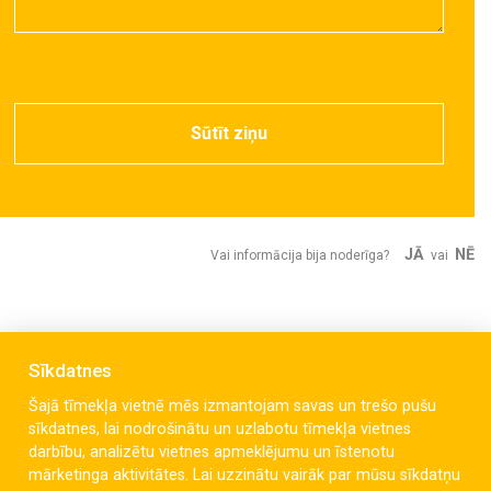
Sūtīt ziņu
JĀ
NĒ
Vai informācija bija noderīga?
vai
Sīkdatnes
Šajā tīmekļa vietnē mēs izmantojam savas un trešo pušu
sīkdatnes, lai nodrošinātu un uzlabotu tīmekļa vietnes
darbību, analizētu vietnes apmeklējumu un īstenotu
mārketinga aktivitātes. Lai uzzinātu vairāk par mūsu sīkdatņu