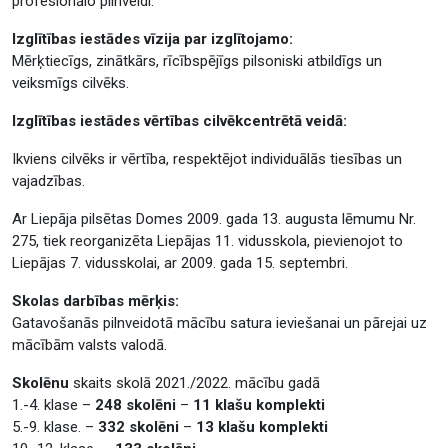
profesionālo pilnveidi.
Izglītības iestādes vīzija par izglītojamo:
Mērķtiecīgs, zinātkārs, rīcībspējīgs pilsoniski atbildīgs un
veiksmīgs cilvēks.
Izglītības iestādes vērtības cilvēkcentrētā veidā:
Ikviens cilvēks ir vērtība, respektējot individuālās tiesības un
vajadzības.
Ar Liepāja pilsētas Domes 2009. gada 13. augusta lēmumu Nr.
275, tiek reorganizēta Liepājas 11. vidusskola, pievienojot to
Liepājas 7. vidusskolai, ar 2009. gada 15. septembri.
Skolas darbības mērķis:
Gatavošanās pilnveidotā mācību satura ieviešanai un pārejai uz
mācībām valsts valodā.
Skolēnu
skaits skolā 2021./2022. mācību gadā
1.-4. klase –
248 skolēni
–
11 klašu komplekti
5.-9. klase. –
332 skolēni
–
13 klašu komplekti