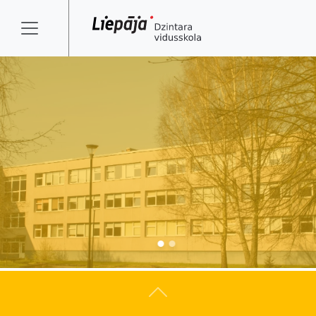
Atpakaļ