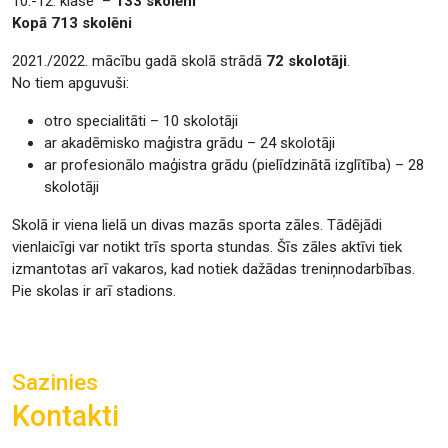
10.-12. klase –
133 skolēni
Kopā 713 skolēni
2021./2022. mācību gadā skolā strādā
72 skolotāji
.
No tiem apguvuši:
otro specialitāti – 10 skolotāji
ar akadēmisko maģistra grādu – 24 skolotāji
ar profesionālo maģistra grādu (pielīdzinātā izglītība) – 28
skolotāji
Skolā ir viena lielā un divas mazās sporta zāles. Tādējādi
vienlaicīgi var notikt trīs sporta stundas. Šīs zāles aktīvi tiek
izmantotas arī vakaros, kad notiek dažādas treniņnodarbības.
Pie skolas ir arī stadions.
Sazinies
Kontakti