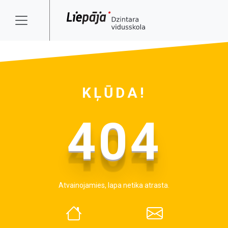
KĻŪDA!
404
Atvainojamies, lapa netika atrasta.