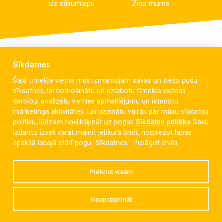
Uz sākumlapu
Ziņo mums
Sīkdatnes
Šajā tīmekļa vietnē mēs izmantojam savas un trešo pušu
sīkdatnes, lai nodrošinātu un uzlabotu tīmekļa vietnes
darbību, analizētu vietnes apmeklējumu un īstenotu
mārketinga aktivitātes. Lai uzzinātu vairāk par mūsu sīkdatņu
politiku, lūdzam noklikšķināt uz pogas
Sīkdatņu politika
Savu
izdarīto izvēli varat mainīt jebkurā brīdī, nospiežot lapas
Celmu iela 6, Liepāja, LV-3405
apakšā labajā stūrī pogu "Sīkdatnes".
Pielāgot izvēli
dzintaravsk@liepaja.edu.lv
Piekrist visām
+371 634 427 10
Neapstiprināt