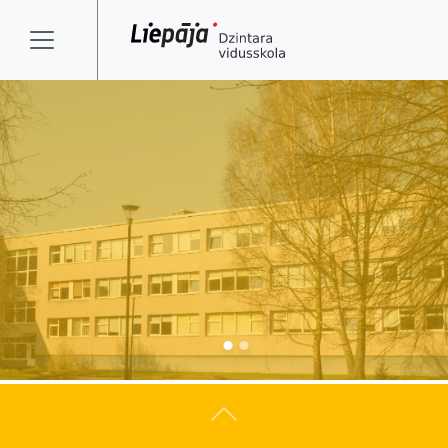
Atpakaļ