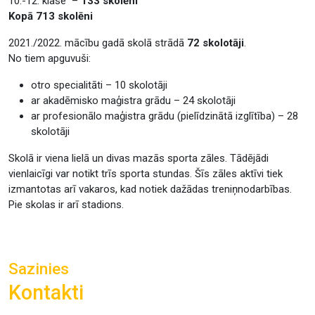
10.-12. klase –
133 skolēni
Kopā 713 skolēni
2021./2022. mācību gadā skolā strādā
72 skolotāji
.
No tiem apguvuši:
otro specialitāti – 10 skolotāji
ar akadēmisko maģistra grādu – 24 skolotāji
ar profesionālo maģistra grādu (pielīdzinātā izglītība) – 28
skolotāji
Skolā ir viena lielā un divas mazās sporta zāles. Tādējādi
vienlaicīgi var notikt trīs sporta stundas. Šīs zāles aktīvi tiek
izmantotas arī vakaros, kad notiek dažādas treniņnodarbības.
Pie skolas ir arī stadions.
Sazinies
Kontakti