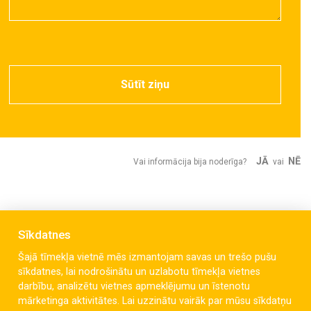
Sūtīt ziņu
JĀ
NĒ
Vai informācija bija noderīga?
vai
Sīkdatnes
Šajā tīmekļa vietnē mēs izmantojam savas un trešo pušu
sīkdatnes, lai nodrošinātu un uzlabotu tīmekļa vietnes
darbību, analizētu vietnes apmeklējumu un īstenotu
mārketinga aktivitātes. Lai uzzinātu vairāk par mūsu sīkdatņu