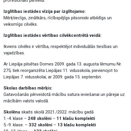
profesionālo pilnveidi.
Izglītības iestādes vīzija par izglītojamo:
Mērķtiecīgs, zinātkārs, rīcībspējīgs pilsoniski atbildīgs un
veiksmīgs cilvēks.
Izglītības iestādes vērtības cilvēkcentrētā veidā:
Ikviens cilvēks ir vērtība, respektējot individuālās tiesības un
vajadzības.
Ar Liepāja pilsētas Domes 2009. gada 13. augusta lēmumu Nr.
275, tiek reorganizēta Liepājas 11. vidusskola, pievienojot to
Liepājas 7. vidusskolai, ar 2009. gada 15. septembri.
Skolas darbības mērķis:
Gatavošanās pilnveidotā mācību satura ieviešanai un pārejai uz
mācībām valsts valodā.
Skolēnu
skaits skolā 2021./2022. mācību gadā
1.-4. klase –
248 skolēni
–
11 klašu komplekti
5.-9. klase. –
332 skolēni
–
13 klašu komplekti