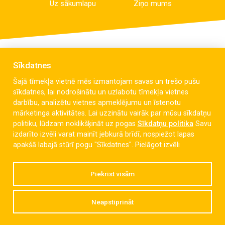
Uz sākumlapu
Ziņo mums
Sīkdatnes
Šajā tīmekļa vietnē mēs izmantojam savas un trešo pušu
sīkdatnes, lai nodrošinātu un uzlabotu tīmekļa vietnes
darbību, analizētu vietnes apmeklējumu un īstenotu
mārketinga aktivitātes. Lai uzzinātu vairāk par mūsu sīkdatņu
politiku, lūdzam noklikšķināt uz pogas
Sīkdatņu politika
Savu
izdarīto izvēli varat mainīt jebkurā brīdī, nospiežot lapas
Celmu iela 6, Liepāja, LV-3405
apakšā labajā stūrī pogu "Sīkdatnes".
Pielāgot izvēli
dzintaravsk@liepaja.edu.lv
Piekrist visām
+371 634 427 10
Neapstiprināt