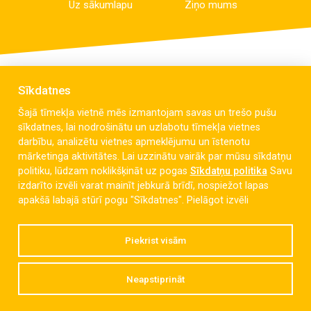
Uz sākumlapu
Ziņo mums
Sīkdatnes
Šajā tīmekļa vietnē mēs izmantojam savas un trešo pušu
sīkdatnes, lai nodrošinātu un uzlabotu tīmekļa vietnes
darbību, analizētu vietnes apmeklējumu un īstenotu
mārketinga aktivitātes. Lai uzzinātu vairāk par mūsu sīkdatņu
politiku, lūdzam noklikšķināt uz pogas
Sīkdatņu politika
Savu
izdarīto izvēli varat mainīt jebkurā brīdī, nospiežot lapas
Celmu iela 6, Liepāja, LV-3405
apakšā labajā stūrī pogu "Sīkdatnes".
Pielāgot izvēli
dzintaravsk@liepaja.edu.lv
Piekrist visām
+371 634 427 10
Neapstiprināt