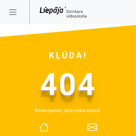
KĻŪDA!
404
Atvainojamies, lapa netika atrasta.