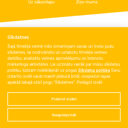
Uz sākumlapu
Ziņo mums
Sīkdatnes
Šajā tīmekļa vietnē mēs izmantojam savas un trešo pušu
sīkdatnes, lai nodrošinātu un uzlabotu tīmekļa vietnes
darbību, analizētu vietnes apmeklējumu un īstenotu
mārketinga aktivitātes. Lai uzzinātu vairāk par mūsu sīkdatņu
politiku, lūdzam noklikšķināt uz pogas
Sīkdatņu politika
Savu
izdarīto izvēli varat mainīt jebkurā brīdī, nospiežot lapas
Celmu iela 6, Liepāja, LV-3405
apakšā labajā stūrī pogu "Sīkdatnes".
Pielāgot izvēli
dzintaravsk@liepaja.edu.lv
Piekrist visām
+371 634 427 10
Neapstiprināt