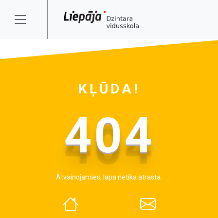
KĻŪDA!
404
Atvainojamies, lapa netika atrasta.