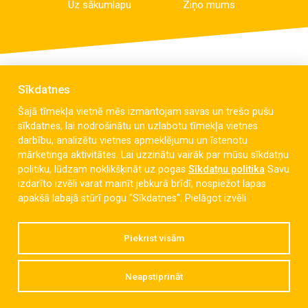
Uz sākumlapu
Ziņo mums
Sīkdatnes
Šajā tīmekļa vietnē mēs izmantojam savas un trešo pušu
sīkdatnes, lai nodrošinātu un uzlabotu tīmekļa vietnes
darbību, analizētu vietnes apmeklējumu un īstenotu
mārketinga aktivitātes. Lai uzzinātu vairāk par mūsu sīkdatņu
politiku, lūdzam noklikšķināt uz pogas
Sīkdatņu politika
Savu
izdarīto izvēli varat mainīt jebkurā brīdī, nospiežot lapas
Celmu iela 6, Liepāja, LV-3405
apakšā labajā stūrī pogu "Sīkdatnes".
Pielāgot izvēli
dzintaravsk@liepaja.edu.lv
Piekrist visām
+371 634 427 10
Neapstiprināt