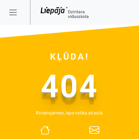
KĻŪDA!
404
Atvainojamies, lapa netika atrasta.