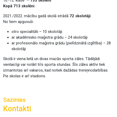
10.-12. klase –
133 skolēni
Kopā 713 skolēni
2021./2022. mācību gadā skolā strādā
72 skolotāji
.
No tiem apguvuši:
otro specialitāti – 10 skolotāji
ar akadēmisko maģistra grādu – 24 skolotāji
ar profesionālo maģistra grādu (pielīdzinātā izglītība) – 28
skolotāji
Skolā ir viena lielā un divas mazās sporta zāles. Tādējādi
vienlaicīgi var notikt trīs sporta stundas. Šīs zāles aktīvi tiek
izmantotas arī vakaros, kad notiek dažādas treniņnodarbības.
Pie skolas ir arī stadions.
Sazinies
Kontakti