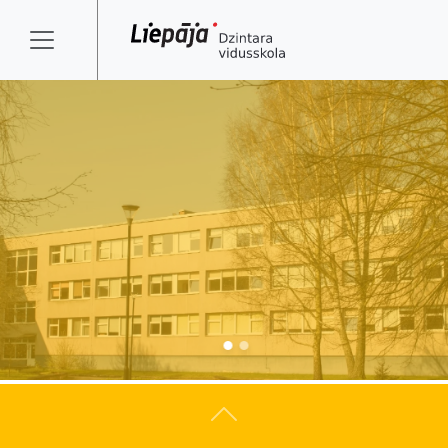
Atpakaļ