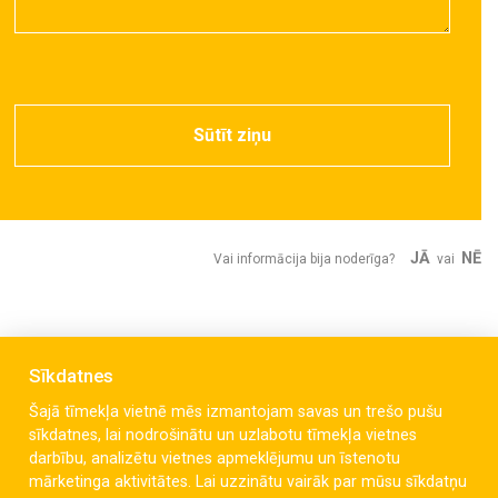
Sūtīt ziņu
JĀ
NĒ
Vai informācija bija noderīga?
vai
Sīkdatnes
Šajā tīmekļa vietnē mēs izmantojam savas un trešo pušu
sīkdatnes, lai nodrošinātu un uzlabotu tīmekļa vietnes
darbību, analizētu vietnes apmeklējumu un īstenotu
mārketinga aktivitātes. Lai uzzinātu vairāk par mūsu sīkdatņu