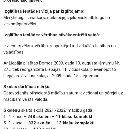
profesionālo pilnveidi.
Izglītības iestādes vīzija par izglītojamo:
Mērķtiecīgs, zinātkārs, rīcībspējīgs pilsoniski atbildīgs un
veiksmīgs cilvēks.
Izglītības iestādes vērtības cilvēkcentrētā veidā:
Ikviens cilvēks ir vērtība, respektējot individuālās tiesības un
vajadzības.
Ar Liepāja pilsētas Domes 2009. gada 13. augusta lēmumu Nr.
275, tiek reorganizēta Liepājas 11. vidusskola, pievienojot to
Liepājas 7. vidusskolai, ar 2009. gada 15. septembri.
Skolas darbības mērķis:
Gatavošanās pilnveidotā mācību satura ieviešanai un pārejai uz
mācībām valsts valodā.
Skolēnu
skaits skolā 2021./2022. mācību gadā
1.-4. klase –
248 skolēni
–
11 klašu komplekti
5.-9. klase. –
332 skolēni
–
13 klašu komplekti