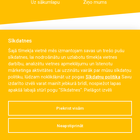
Uz sākumlapu
Ziņo mums
Sīkdatnes
Šajā tīmekļa vietnē mēs izmantojam savas un trešo pušu
sīkdatnes, lai nodrošinātu un uzlabotu tīmekļa vietnes
darbību, analizētu vietnes apmeklējumu un īstenotu
mārketinga aktivitātes. Lai uzzinātu vairāk par mūsu sīkdatņu
politiku, lūdzam noklikšķināt uz pogas
Sīkdatņu politika
Savu
izdarīto izvēli varat mainīt jebkurā brīdī, nospiežot lapas
Celmu iela 6, Liepāja, LV-3405
apakšā labajā stūrī pogu "Sīkdatnes".
Pielāgot izvēli
dzintaravsk@liepaja.edu.lv
Piekrist visām
+371 634 427 10
Neapstiprināt