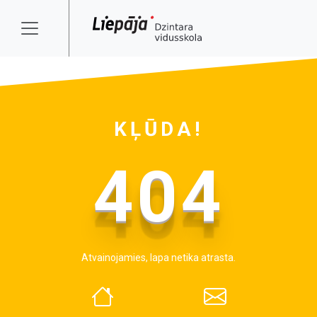
KĻŪDA!
404
Atvainojamies, lapa netika atrasta.