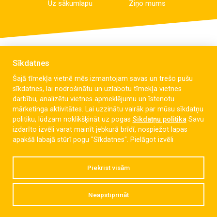
Uz sākumlapu
Ziņo mums
Sīkdatnes
Šajā tīmekļa vietnē mēs izmantojam savas un trešo pušu
sīkdatnes, lai nodrošinātu un uzlabotu tīmekļa vietnes
darbību, analizētu vietnes apmeklējumu un īstenotu
mārketinga aktivitātes. Lai uzzinātu vairāk par mūsu sīkdatņu
politiku, lūdzam noklikšķināt uz pogas
Sīkdatņu politika
Savu
izdarīto izvēli varat mainīt jebkurā brīdī, nospiežot lapas
Celmu iela 6, Liepāja, LV-3405
apakšā labajā stūrī pogu "Sīkdatnes".
Pielāgot izvēli
dzintaravsk@liepaja.edu.lv
Piekrist visām
+371 634 427 10
Neapstiprināt