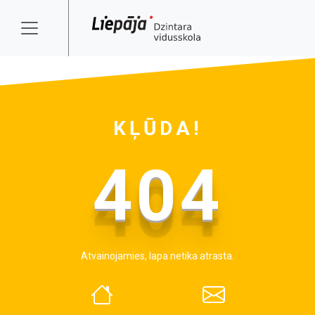
KĻŪDA!
404
Atvainojamies, lapa netika atrasta.