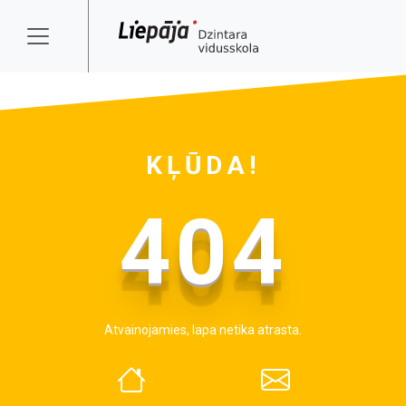
KĻŪDA!
404
Atvainojamies, lapa netika atrasta.