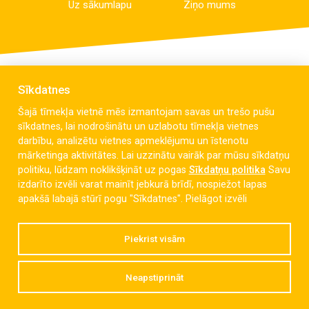
Uz sākumlapu
Ziņo mums
Sīkdatnes
Šajā tīmekļa vietnē mēs izmantojam savas un trešo pušu
sīkdatnes, lai nodrošinātu un uzlabotu tīmekļa vietnes
darbību, analizētu vietnes apmeklējumu un īstenotu
mārketinga aktivitātes. Lai uzzinātu vairāk par mūsu sīkdatņu
politiku, lūdzam noklikšķināt uz pogas
Sīkdatņu politika
Savu
izdarīto izvēli varat mainīt jebkurā brīdī, nospiežot lapas
Celmu iela 6, Liepāja, LV-3405
apakšā labajā stūrī pogu "Sīkdatnes".
Pielāgot izvēli
dzintaravsk@liepaja.edu.lv
Piekrist visām
+371 634 427 10
Neapstiprināt