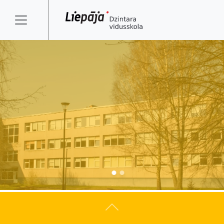
Atpakaļ