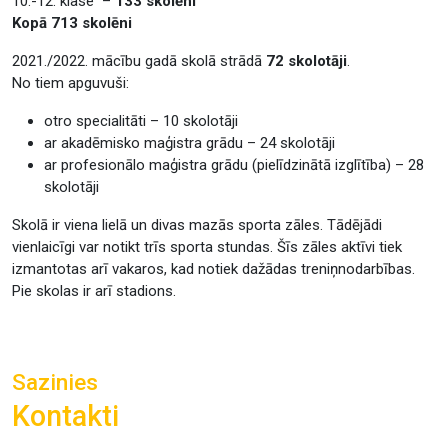
10.-12. klase –
133 skolēni
Kopā 713 skolēni
2021./2022. mācību gadā skolā strādā
72 skolotāji
.
No tiem apguvuši:
otro specialitāti – 10 skolotāji
ar akadēmisko maģistra grādu – 24 skolotāji
ar profesionālo maģistra grādu (pielīdzinātā izglītība) – 28
skolotāji
Skolā ir viena lielā un divas mazās sporta zāles. Tādējādi
vienlaicīgi var notikt trīs sporta stundas. Šīs zāles aktīvi tiek
izmantotas arī vakaros, kad notiek dažādas treniņnodarbības.
Pie skolas ir arī stadions.
Sazinies
Kontakti