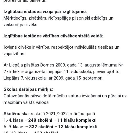
profesionālo pilnveidi.
Izglītības iestādes vīzija par izglītojamo:
Mērķtiecīgs, zinātkārs, rīcībspējīgs pilsoniski atbildīgs un
veiksmīgs cilvēks.
Izglītības iestādes vērtības cilvēkcentrētā veidā:
Ikviens cilvēks ir vērtība, respektējot individuālās tiesības un
vajadzības.
Ar Liepāja pilsētas Domes 2009. gada 13. augusta lēmumu Nr.
275, tiek reorganizēta Liepājas 11. vidusskola, pievienojot to
Liepājas 7. vidusskolai, ar 2009. gada 15. septembri.
Skolas darbības mērķis:
Gatavošanās pilnveidotā mācību satura ieviešanai un pārejai uz
mācībām valsts valodā.
Skolēnu
skaits skolā 2021./2022. mācību gadā
1.-4. klase –
248 skolēni
–
11 klašu komplekti
5.-9. klase. –
332 skolēni
–
13 klašu komplekti