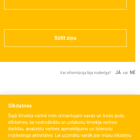
Sūtīt ziņu
JĀ
NĒ
Vai informācija bija noderīga?
vai
Sīkdatnes
Šajā tīmekļa vietnē mēs izmantojam savas un trešo pušu
sīkdatnes, lai nodrošinātu un uzlabotu tīmekļa vietnes
darbību, analizētu vietnes apmeklējumu un īstenotu
mārketinga aktivitātes. Lai uzzinātu vairāk par mūsu sīkdatņu