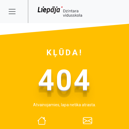
KĻŪDA!
404
Atvainojamies, lapa netika atrasta.