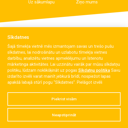
Uz sākumlapu
Ziņo mums
Sīkdatnes
Šajā tīmekļa vietnē mēs izmantojam savas un trešo pušu
sīkdatnes, lai nodrošinātu un uzlabotu tīmekļa vietnes
darbību, analizētu vietnes apmeklējumu un īstenotu
mārketinga aktivitātes. Lai uzzinātu vairāk par mūsu sīkdatņu
politiku, lūdzam noklikšķināt uz pogas
Sīkdatņu politika
Savu
izdarīto izvēli varat mainīt jebkurā brīdī, nospiežot lapas
Celmu iela 6, Liepāja, LV-3405
apakšā labajā stūrī pogu "Sīkdatnes".
Pielāgot izvēli
dzintaravsk@liepaja.edu.lv
Piekrist visām
+371 634 427 10
Neapstiprināt