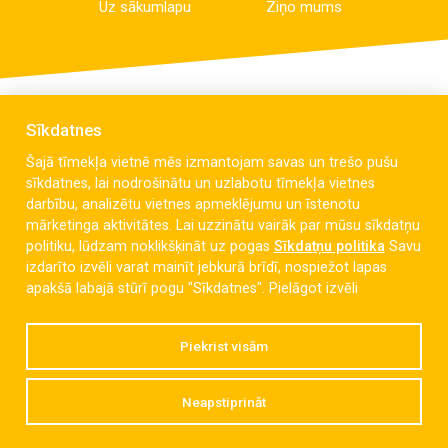
Uz sākumlapu
Ziņo mums
Sīkdatnes
Šajā tīmekļa vietnē mēs izmantojam savas un trešo pušu
sīkdatnes, lai nodrošinātu un uzlabotu tīmekļa vietnes
darbību, analizētu vietnes apmeklējumu un īstenotu
mārketinga aktivitātes. Lai uzzinātu vairāk par mūsu sīkdatņu
politiku, lūdzam noklikšķināt uz pogas
Sīkdatņu politika
Savu
izdarīto izvēli varat mainīt jebkurā brīdī, nospiežot lapas
Celmu iela 6, Liepāja, LV-3405
apakšā labajā stūrī pogu "Sīkdatnes".
Pielāgot izvēli
dzintaravsk@liepaja.edu.lv
Piekrist visām
+371 634 427 10
Neapstiprināt