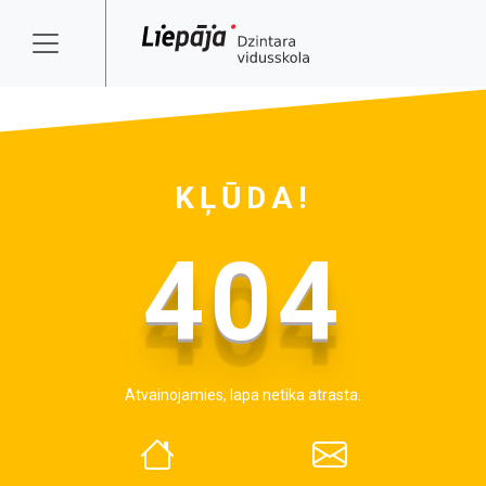
KĻŪDA!
404
Atvainojamies, lapa netika atrasta.