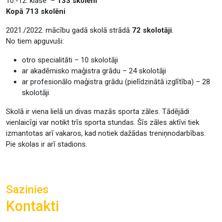
10.-12. klase –
133 skolēni
Kopā 713 skolēni
2021./2022. mācību gadā skolā strādā
72 skolotāji
.
No tiem apguvuši:
otro specialitāti – 10 skolotāji
ar akadēmisko maģistra grādu – 24 skolotāji
ar profesionālo maģistra grādu (pielīdzinātā izglītība) – 28
skolotāji
Skolā ir viena lielā un divas mazās sporta zāles. Tādējādi
vienlaicīgi var notikt trīs sporta stundas. Šīs zāles aktīvi tiek
izmantotas arī vakaros, kad notiek dažādas treniņnodarbības.
Pie skolas ir arī stadions.
Sazinies
Kontakti