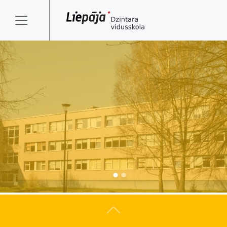
Atpakaļ