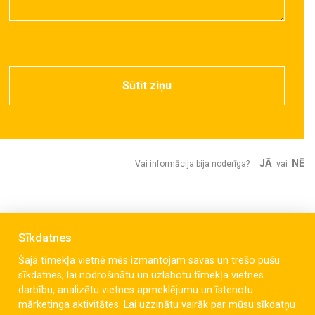
Sūtīt ziņu
JĀ
NĒ
Vai informācija bija noderīga?
vai
Sīkdatnes
Šajā tīmekļa vietnē mēs izmantojam savas un trešo pušu
sīkdatnes, lai nodrošinātu un uzlabotu tīmekļa vietnes
darbību, analizētu vietnes apmeklējumu un īstenotu
mārketinga aktivitātes. Lai uzzinātu vairāk par mūsu sīkdatņu