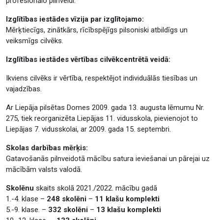
profesionālo pilnveidi.
Izglītības iestādes vīzija par izglītojamo:
Mērķtiecīgs, zinātkārs, rīcībspējīgs pilsoniski atbildīgs un
veiksmīgs cilvēks.
Izglītības iestādes vērtības cilvēkcentrētā veidā:
Ikviens cilvēks ir vērtība, respektējot individuālās tiesības un
vajadzības.
Ar Liepāja pilsētas Domes 2009. gada 13. augusta lēmumu Nr.
275, tiek reorganizēta Liepājas 11. vidusskola, pievienojot to
Liepājas 7. vidusskolai, ar 2009. gada 15. septembri.
Skolas darbības mērķis:
Gatavošanās pilnveidotā mācību satura ieviešanai un pārejai uz
mācībām valsts valodā.
Skolēnu
skaits skolā 2021./2022. mācību gadā
1.-4. klase –
248 skolēni
–
11 klašu komplekti
5.-9. klase. –
332 skolēni
–
13 klašu komplekti