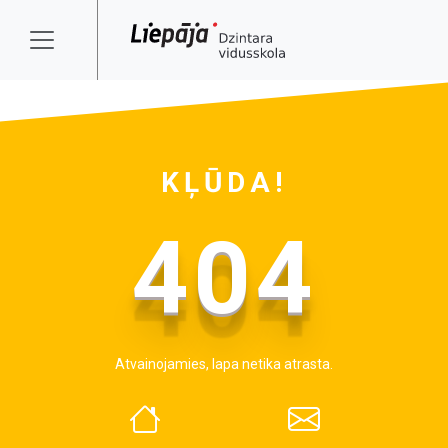
KĻŪDA!
404
Atvainojamies, lapa netika atrasta.