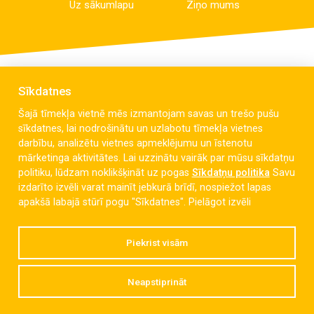
Uz sākumlapu
Ziņo mums
Sīkdatnes
Šajā tīmekļa vietnē mēs izmantojam savas un trešo pušu
sīkdatnes, lai nodrošinātu un uzlabotu tīmekļa vietnes
darbību, analizētu vietnes apmeklējumu un īstenotu
mārketinga aktivitātes. Lai uzzinātu vairāk par mūsu sīkdatņu
politiku, lūdzam noklikšķināt uz pogas
Sīkdatņu politika
Savu
izdarīto izvēli varat mainīt jebkurā brīdī, nospiežot lapas
Celmu iela 6, Liepāja, LV-3405
apakšā labajā stūrī pogu "Sīkdatnes".
Pielāgot izvēli
dzintaravsk@liepaja.edu.lv
Piekrist visām
+371 634 427 10
Neapstiprināt