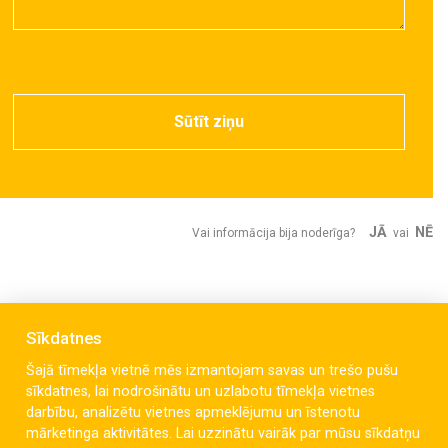
Sūtīt ziņu
JĀ
NĒ
Vai informācija bija noderīga?
vai
Sīkdatnes
Šajā tīmekļa vietnē mēs izmantojam savas un trešo pušu
sīkdatnes, lai nodrošinātu un uzlabotu tīmekļa vietnes
darbību, analizētu vietnes apmeklējumu un īstenotu
mārketinga aktivitātes. Lai uzzinātu vairāk par mūsu sīkdatņu