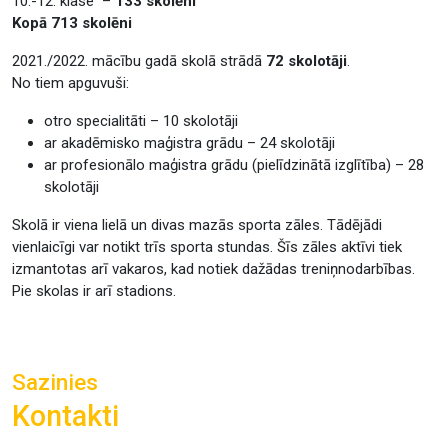
10.-12. klase –
133 skolēni
Kopā 713 skolēni
2021./2022. mācību gadā skolā strādā
72 skolotāji
.
No tiem apguvuši:
otro specialitāti – 10 skolotāji
ar akadēmisko maģistra grādu – 24 skolotāji
ar profesionālo maģistra grādu (pielīdzinātā izglītība) – 28
skolotāji
Skolā ir viena lielā un divas mazās sporta zāles. Tādējādi
vienlaicīgi var notikt trīs sporta stundas. Šīs zāles aktīvi tiek
izmantotas arī vakaros, kad notiek dažādas treniņnodarbības.
Pie skolas ir arī stadions.
Sazinies
Kontakti