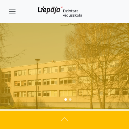
Atpakaļ