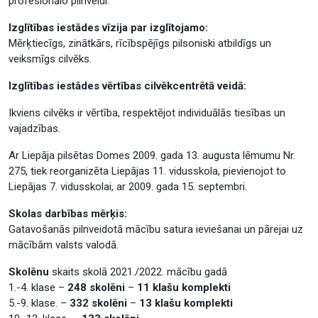
profesionālo pilnveidi.
Izglītības iestādes vīzija par izglītojamo:
Mērķtiecīgs, zinātkārs, rīcībspējīgs pilsoniski atbildīgs un
veiksmīgs cilvēks.
Izglītības iestādes vērtības cilvēkcentrētā veidā:
Ikviens cilvēks ir vērtība, respektējot individuālās tiesības un
vajadzības.
Ar Liepāja pilsētas Domes 2009. gada 13. augusta lēmumu Nr.
275, tiek reorganizēta Liepājas 11. vidusskola, pievienojot to
Liepājas 7. vidusskolai, ar 2009. gada 15. septembri.
Skolas darbības mērķis:
Gatavošanās pilnveidotā mācību satura ieviešanai un pārejai uz
mācībām valsts valodā.
Skolēnu
skaits skolā 2021./2022. mācību gadā
1.-4. klase –
248 skolēni
–
11 klašu komplekti
5.-9. klase. –
332 skolēni
–
13 klašu komplekti