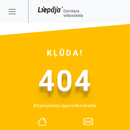
KĻŪDA!
404
Atvainojamies, lapa netika atrasta.