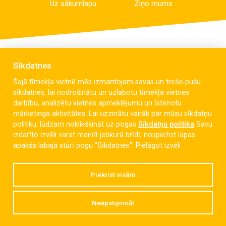
Uz sākumlapu
Ziņo mums
Sīkdatnes
Šajā tīmekļa vietnē mēs izmantojam savas un trešo pušu
sīkdatnes, lai nodrošinātu un uzlabotu tīmekļa vietnes
darbību, analizētu vietnes apmeklējumu un īstenotu
mārketinga aktivitātes. Lai uzzinātu vairāk par mūsu sīkdatņu
politiku, lūdzam noklikšķināt uz pogas
Sīkdatņu politika
Savu
izdarīto izvēli varat mainīt jebkurā brīdī, nospiežot lapas
Celmu iela 6, Liepāja, LV-3405
apakšā labajā stūrī pogu "Sīkdatnes".
Pielāgot izvēli
dzintaravsk@liepaja.edu.lv
Piekrist visām
+371 634 427 10
Neapstiprināt