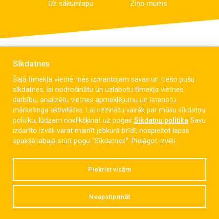
Uz sākumlapu
Ziņo mums
Sīkdatnes
Šajā tīmekļa vietnē mēs izmantojam savas un trešo pušu
sīkdatnes, lai nodrošinātu un uzlabotu tīmekļa vietnes
darbību, analizētu vietnes apmeklējumu un īstenotu
mārketinga aktivitātes. Lai uzzinātu vairāk par mūsu sīkdatņu
politiku, lūdzam noklikšķināt uz pogas
Sīkdatņu politika
Savu
izdarīto izvēli varat mainīt jebkurā brīdī, nospiežot lapas
Celmu iela 6, Liepāja, LV-3405
apakšā labajā stūrī pogu "Sīkdatnes".
Pielāgot izvēli
dzintaravsk@liepaja.edu.lv
Piekrist visām
+371 634 427 10
Neapstiprināt