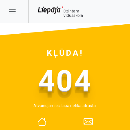
KĻŪDA!
404
Atvainojamies, lapa netika atrasta.