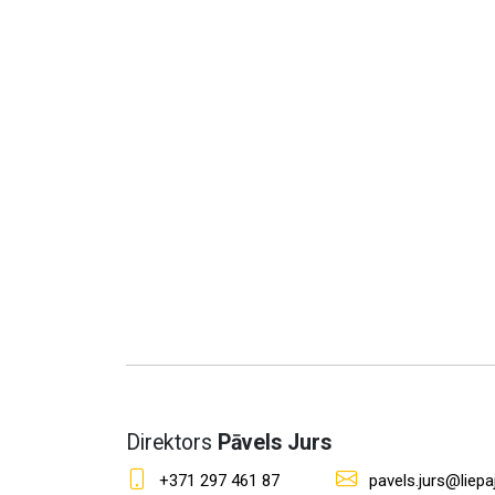
Direktors
Pāvels Jurs
+371 297 461 87
pavels.jurs@liepaj