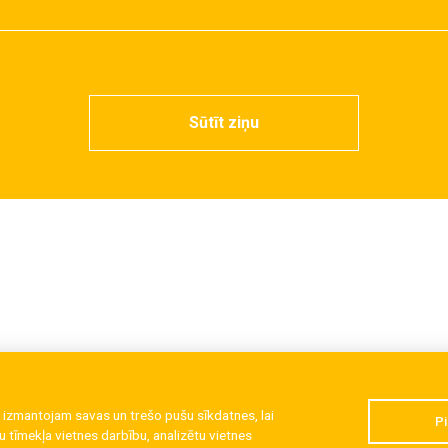
Sūtīt ziņu
 izmantojam savas un trešo pušu sīkdatnes, lai
Pi
 tīmekļa vietnes darbību, analizētu vietnes