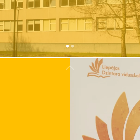
Atpakaļ