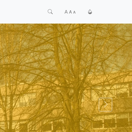
A
A
A
TĀLĀK