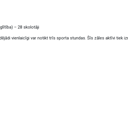
lītība) – 28 skolotāji
dējādi vienlaicīgi var notikt trīs sporta stundas. Šīs zāles aktīvi tiek