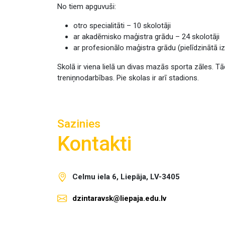
No tiem apguvuši:
otro specialitāti – 10 skolotāji
ar akadēmisko maģistra grādu – 24 skolotāji
ar profesionālo maģistra grādu (pielīdzinātā izg
Skolā ir viena lielā un divas mazās sporta zāles. Tā
treniņnodarbības. Pie skolas ir arī stadions.
Sazinies
Kontakti
Celmu iela 6, Liepāja, LV-3405
dzintaravsk@liepaja.edu.lv