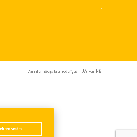
JĀ
NĒ
Vai informācija bija noderīga?
vai
ekrist visām