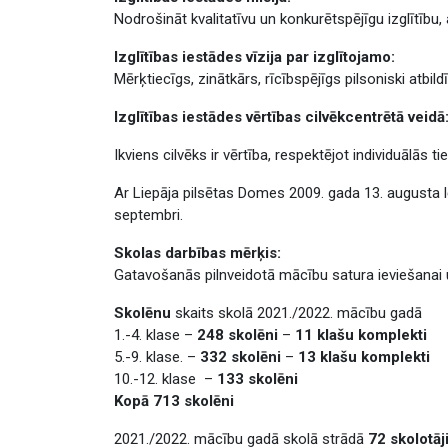
Nodrošināt kvalitatīvu un konkurētspējīgu izglītību
Izglītības iestādes vīzija par izglītojamo:
Mērķtiecīgs, zinātkārs, rīcībspējīgs pilsoniski atbil
Izglītības iestādes vērtības cilvēkcentrētā veidā
Ikviens cilvēks ir vērtība, respektējot individuālās t
Ar Liepāja pilsētas Domes 2009. gada 13. augusta lē
septembri.
Skolas darbības mērķis:
Gatavošanās pilnveidotā mācību satura ieviešanai 
Skolēnu
skaits skolā 2021./2022. mācību gadā
1.-4. klase –
248 skolēni
–
11 klašu komplekti
5.-9. klase. –
332 skolēni
–
13 klašu komplekti
10.-12. klase –
133 skolēni
Kopā 713 skolēni
2021./2022. mācību gadā skolā strādā
72 skolotāj