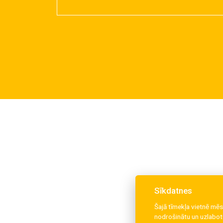
Sīkdatnes
Šajā tīmekļa vietnē mēs
nodrošinātu un uzlabotu