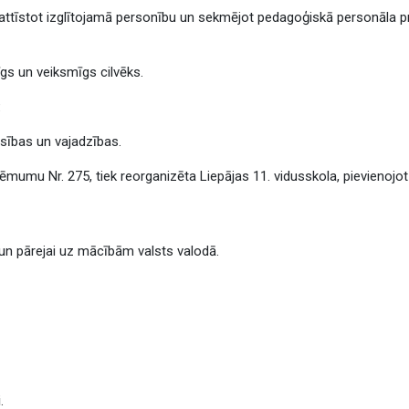
, attīstot izglītojamā personību un sekmējot pedagoģiskā personāla pr
dīgs un veiksmīgs cilvēks.
:
iesības un vajadzības.
mumu Nr. 275, tiek reorganizēta Liepājas 11. vidusskola, pievienojot t
un pārejai uz mācībām valsts valodā.
i
.