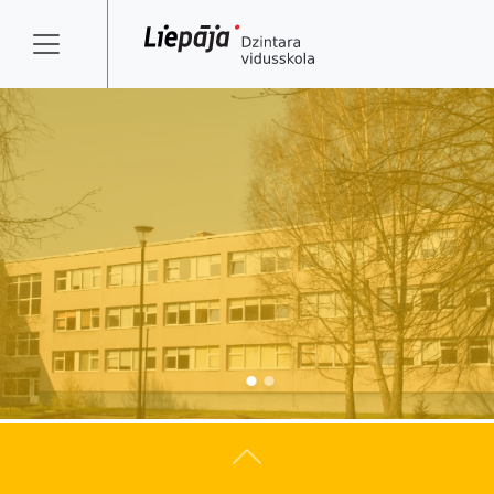
Atpakaļ