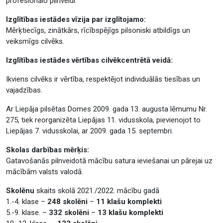
profesionālo pilnveidi.
Izglītības iestādes vīzija par izglītojamo:
Mērķtiecīgs, zinātkārs, rīcībspējīgs pilsoniski atbildīgs un
veiksmīgs cilvēks.
Izglītības iestādes vērtības cilvēkcentrētā veidā:
Ikviens cilvēks ir vērtība, respektējot individuālās tiesības un
vajadzības.
Ar Liepāja pilsētas Domes 2009. gada 13. augusta lēmumu Nr.
275, tiek reorganizēta Liepājas 11. vidusskola, pievienojot to
Liepājas 7. vidusskolai, ar 2009. gada 15. septembri.
Skolas darbības mērķis:
Gatavošanās pilnveidotā mācību satura ieviešanai un pārejai uz
mācībām valsts valodā.
Skolēnu
skaits skolā 2021./2022. mācību gadā
1.-4. klase –
248 skolēni
–
11 klašu komplekti
5.-9. klase. –
332 skolēni
–
13 klašu komplekti