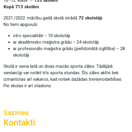
10.-12. klase –
133 skolēni
Kopā 713 skolēni
2021./2022. mācību gadā skolā strādā
72 skolotāji
.
No tiem apguvuši:
otro specialitāti – 10 skolotāji
ar akadēmisko maģistra grādu – 24 skolotāji
ar profesionālo maģistra grādu (pielīdzinātā izglītība) – 28
skolotāji
Skolā ir viena lielā un divas mazās sporta zāles. Tādējādi
vienlaicīgi var notikt trīs sporta stundas. Šīs zāles aktīvi tiek
izmantotas arī vakaros, kad notiek dažādas treniņnodarbības.
Pie skolas ir arī stadions.
Sazinies
Kontakti