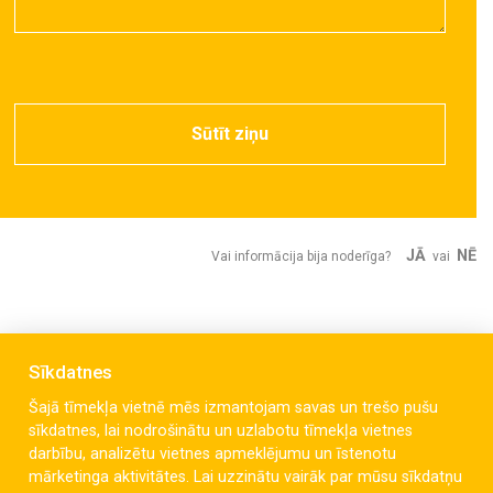
Sūtīt ziņu
JĀ
NĒ
Vai informācija bija noderīga?
vai
Sīkdatnes
Šajā tīmekļa vietnē mēs izmantojam savas un trešo pušu
sīkdatnes, lai nodrošinātu un uzlabotu tīmekļa vietnes
darbību, analizētu vietnes apmeklējumu un īstenotu
mārketinga aktivitātes. Lai uzzinātu vairāk par mūsu sīkdatņu