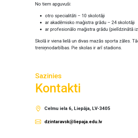
No tiem apguvuši:
otro specialitāti – 10 skolotāji
ar akadēmisko maģistra grādu – 24 skolotāji
ar profesionālo maģistra grādu (pielīdzinātā izg
Skolā ir viena lielā un divas mazās sporta zāles. Tā
treniņnodarbības. Pie skolas ir arī stadions.
Sazinies
Kontakti
Celmu iela 6, Liepāja, LV-3405
dzintaravsk@liepaja.edu.lv