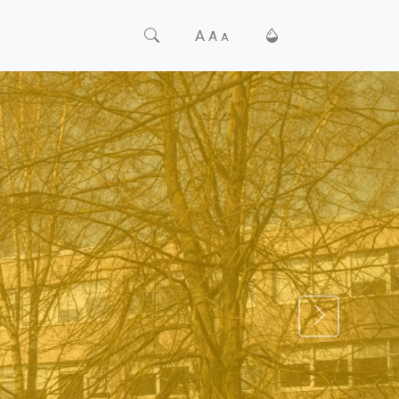
A
A
A
TĀLĀK