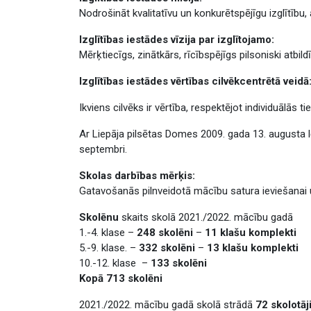
Nodrošināt kvalitatīvu un konkurētspējīgu izglītību
Izglītības iestādes vīzija par izglītojamo:
Mērķtiecīgs, zinātkārs, rīcībspējīgs pilsoniski atbil
Izglītības iestādes vērtības cilvēkcentrētā veidā
Ikviens cilvēks ir vērtība, respektējot individuālās t
Ar Liepāja pilsētas Domes 2009. gada 13. augusta lē
septembri.
Skolas darbības mērķis:
Gatavošanās pilnveidotā mācību satura ieviešanai 
Skolēnu
skaits skolā 2021./2022. mācību gadā
1.-4. klase –
248 skolēni
–
11 klašu komplekti
5.-9. klase. –
332 skolēni
–
13 klašu komplekti
10.-12. klase –
133 skolēni
Kopā 713 skolēni
2021./2022. mācību gadā skolā strādā
72 skolotāj