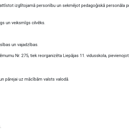
, attīstot izglītojamā personību un sekmējot pedagoģiskā personāla pr
dīgs un veiksmīgs cilvēks.
:
iesības un vajadzības.
mumu Nr. 275, tiek reorganizēta Liepājas 11. vidusskola, pievienojot t
un pārejai uz mācībām valsts valodā.
i
.