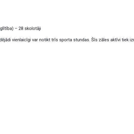
lītība) – 28 skolotāji
dējādi vienlaicīgi var notikt trīs sporta stundas. Šīs zāles aktīvi tiek