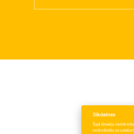
Sīkdatnes
Šajā tīmekļa vietnē mēs
nodrošinātu un uzlabotu