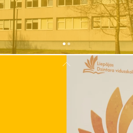
Atpakaļ