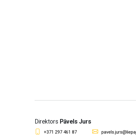
Direktors
Pāvels Jurs
+371 297 461 87
pavels.jurs@liepaj