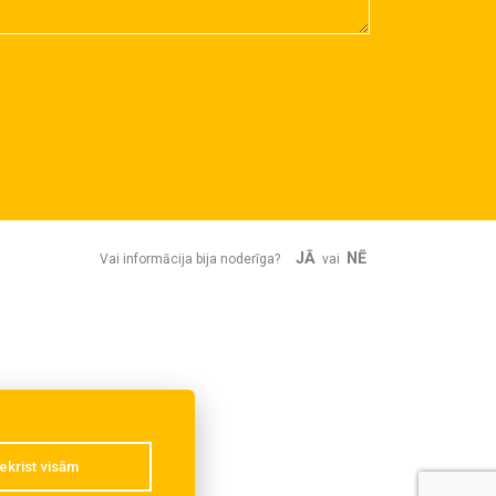
JĀ
NĒ
Vai informācija bija noderīga?
vai
ekrist visām