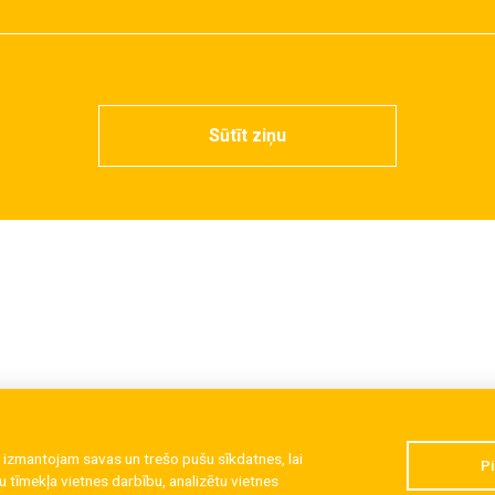
Sūtīt ziņu
 izmantojam savas un trešo pušu sīkdatnes, lai
Pi
 tīmekļa vietnes darbību, analizētu vietnes