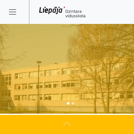
Atpakaļ