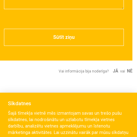
Sūtīt ziņu
JĀ
NĒ
Vai informācija bija noderīga?
vai
Sīkdatnes
Šajā tīmekļa vietnē mēs izmantojam savas un trešo pušu
sīkdatnes, lai nodrošinātu un uzlabotu tīmekļa vietnes
darbību, analizētu vietnes apmeklējumu un īstenotu
mārketinga aktivitātes. Lai uzzinātu vairāk par mūsu sīkdatņu