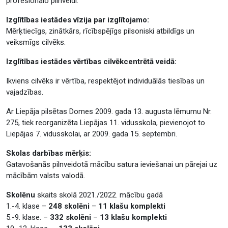
profesionālo pilnveidi.
Izglītības iestādes vīzija par izglītojamo:
Mērķtiecīgs, zinātkārs, rīcībspējīgs pilsoniski atbildīgs un
veiksmīgs cilvēks.
Izglītības iestādes vērtības cilvēkcentrētā veidā:
Ikviens cilvēks ir vērtība, respektējot individuālās tiesības un
vajadzības.
Ar Liepāja pilsētas Domes 2009. gada 13. augusta lēmumu Nr.
275, tiek reorganizēta Liepājas 11. vidusskola, pievienojot to
Liepājas 7. vidusskolai, ar 2009. gada 15. septembri.
Skolas darbības mērķis:
Gatavošanās pilnveidotā mācību satura ieviešanai un pārejai uz
mācībām valsts valodā.
Skolēnu
skaits skolā 2021./2022. mācību gadā
1.-4. klase –
248 skolēni
–
11 klašu komplekti
5.-9. klase. –
332 skolēni
–
13 klašu komplekti