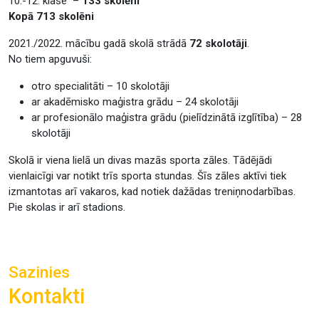
10.-12. klase –
133 skolēni
Kopā 713 skolēni
2021./2022. mācību gadā skolā strādā
72 skolotāji
.
No tiem apguvuši:
otro specialitāti – 10 skolotāji
ar akadēmisko maģistra grādu – 24 skolotāji
ar profesionālo maģistra grādu (pielīdzinātā izglītība) – 28
skolotāji
Skolā ir viena lielā un divas mazās sporta zāles. Tādējādi
vienlaicīgi var notikt trīs sporta stundas. Šīs zāles aktīvi tiek
izmantotas arī vakaros, kad notiek dažādas treniņnodarbības.
Pie skolas ir arī stadions.
Sazinies
Kontakti