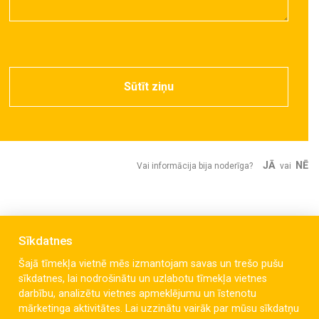
Sūtīt ziņu
JĀ
NĒ
Vai informācija bija noderīga?
vai
Sīkdatnes
Šajā tīmekļa vietnē mēs izmantojam savas un trešo pušu
sīkdatnes, lai nodrošinātu un uzlabotu tīmekļa vietnes
darbību, analizētu vietnes apmeklējumu un īstenotu
mārketinga aktivitātes. Lai uzzinātu vairāk par mūsu sīkdatņu