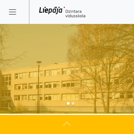
Atpakaļ