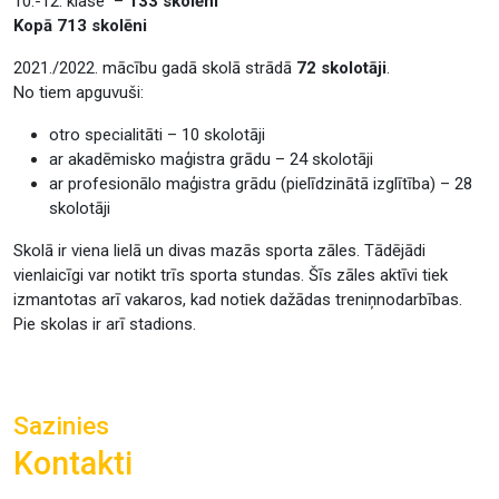
10.-12. klase –
133 skolēni
Kopā 713 skolēni
2021./2022. mācību gadā skolā strādā
72 skolotāji
.
No tiem apguvuši:
otro specialitāti – 10 skolotāji
ar akadēmisko maģistra grādu – 24 skolotāji
ar profesionālo maģistra grādu (pielīdzinātā izglītība) – 28
skolotāji
Skolā ir viena lielā un divas mazās sporta zāles. Tādējādi
vienlaicīgi var notikt trīs sporta stundas. Šīs zāles aktīvi tiek
izmantotas arī vakaros, kad notiek dažādas treniņnodarbības.
Pie skolas ir arī stadions.
Sazinies
Kontakti