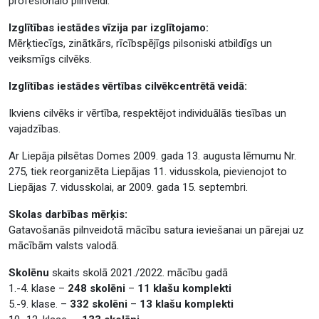
profesionālo pilnveidi.
Izglītības iestādes vīzija par izglītojamo:
Mērķtiecīgs, zinātkārs, rīcībspējīgs pilsoniski atbildīgs un
veiksmīgs cilvēks.
Izglītības iestādes vērtības cilvēkcentrētā veidā:
Ikviens cilvēks ir vērtība, respektējot individuālās tiesības un
vajadzības.
Ar Liepāja pilsētas Domes 2009. gada 13. augusta lēmumu Nr.
275, tiek reorganizēta Liepājas 11. vidusskola, pievienojot to
Liepājas 7. vidusskolai, ar 2009. gada 15. septembri.
Skolas darbības mērķis:
Gatavošanās pilnveidotā mācību satura ieviešanai un pārejai uz
mācībām valsts valodā.
Skolēnu
skaits skolā 2021./2022. mācību gadā
1.-4. klase –
248 skolēni
–
11 klašu komplekti
5.-9. klase. –
332 skolēni
–
13 klašu komplekti