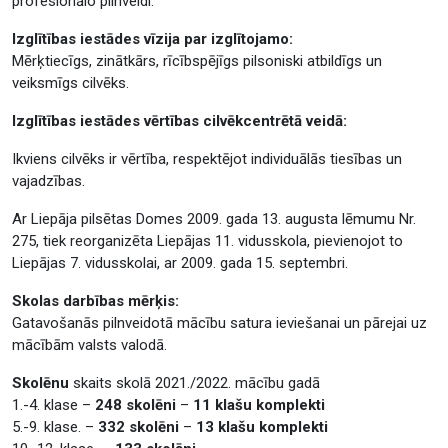
profesionālo pilnveidi.
Izglītības iestādes vīzija par izglītojamo:
Mērķtiecīgs, zinātkārs, rīcībspējīgs pilsoniski atbildīgs un
veiksmīgs cilvēks.
Izglītības iestādes vērtības cilvēkcentrētā veidā:
Ikviens cilvēks ir vērtība, respektējot individuālās tiesības un
vajadzības.
Ar Liepāja pilsētas Domes 2009. gada 13. augusta lēmumu Nr.
275, tiek reorganizēta Liepājas 11. vidusskola, pievienojot to
Liepājas 7. vidusskolai, ar 2009. gada 15. septembri.
Skolas darbības mērķis:
Gatavošanās pilnveidotā mācību satura ieviešanai un pārejai uz
mācībām valsts valodā.
Skolēnu
skaits skolā 2021./2022. mācību gadā
1.-4. klase –
248 skolēni
–
11 klašu komplekti
5.-9. klase. –
332 skolēni
–
13 klašu komplekti