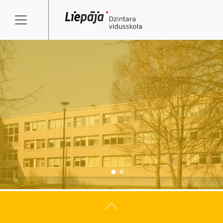
Atpakaļ