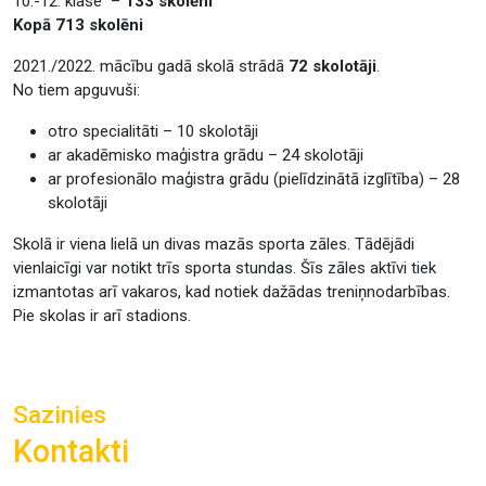
10.-12. klase –
133 skolēni
Kopā 713 skolēni
2021./2022. mācību gadā skolā strādā
72 skolotāji
.
No tiem apguvuši:
otro specialitāti – 10 skolotāji
ar akadēmisko maģistra grādu – 24 skolotāji
ar profesionālo maģistra grādu (pielīdzinātā izglītība) – 28
skolotāji
Skolā ir viena lielā un divas mazās sporta zāles. Tādējādi
vienlaicīgi var notikt trīs sporta stundas. Šīs zāles aktīvi tiek
izmantotas arī vakaros, kad notiek dažādas treniņnodarbības.
Pie skolas ir arī stadions.
Sazinies
Kontakti