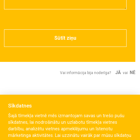
Sūtīt ziņu
JĀ
NĒ
Vai informācija bija noderīga?
vai
Sīkdatnes
Šajā tīmekļa vietnē mēs izmantojam savas un trešo pušu
sīkdatnes, lai nodrošinātu un uzlabotu tīmekļa vietnes
darbību, analizētu vietnes apmeklējumu un īstenotu
mārketinga aktivitātes. Lai uzzinātu vairāk par mūsu sīkdatņu