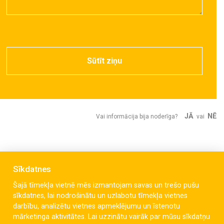
Sūtīt ziņu
JĀ
NĒ
Vai informācija bija noderīga?
vai
Sīkdatnes
Šajā tīmekļa vietnē mēs izmantojam savas un trešo pušu
sīkdatnes, lai nodrošinātu un uzlabotu tīmekļa vietnes
darbību, analizētu vietnes apmeklējumu un īstenotu
mārketinga aktivitātes. Lai uzzinātu vairāk par mūsu sīkdatņu