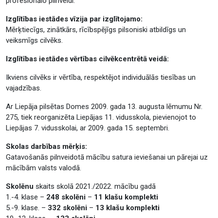
profesionālo pilnveidi.
Izglītības iestādes vīzija par izglītojamo:
Mērķtiecīgs, zinātkārs, rīcībspējīgs pilsoniski atbildīgs un
veiksmīgs cilvēks.
Izglītības iestādes vērtības cilvēkcentrētā veidā:
Ikviens cilvēks ir vērtība, respektējot individuālās tiesības un
vajadzības.
Ar Liepāja pilsētas Domes 2009. gada 13. augusta lēmumu Nr.
275, tiek reorganizēta Liepājas 11. vidusskola, pievienojot to
Liepājas 7. vidusskolai, ar 2009. gada 15. septembri.
Skolas darbības mērķis:
Gatavošanās pilnveidotā mācību satura ieviešanai un pārejai uz
mācībām valsts valodā.
Skolēnu
skaits skolā 2021./2022. mācību gadā
1.-4. klase –
248 skolēni
–
11 klašu komplekti
5.-9. klase. –
332 skolēni
–
13 klašu komplekti