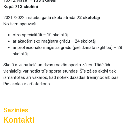
10.-12. klase –
133 skolēni
Kopā 713 skolēni
2021./2022. mācību gadā skolā strādā
72 skolotāji
.
No tiem apguvuši:
otro specialitāti – 10 skolotāji
ar akadēmisko maģistra grādu – 24 skolotāji
ar profesionālo maģistra grādu (pielīdzinātā izglītība) – 28
skolotāji
Skolā ir viena lielā un divas mazās sporta zāles. Tādējādi
vienlaicīgi var notikt trīs sporta stundas. Šīs zāles aktīvi tiek
izmantotas arī vakaros, kad notiek dažādas treniņnodarbības.
Pie skolas ir arī stadions.
Sazinies
Kontakti