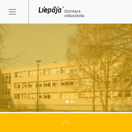
Atpakaļ