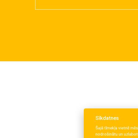
Sīkdatnes
Šajā tīmekļa vietnē mēs
nodrošinātu un uzlabotu