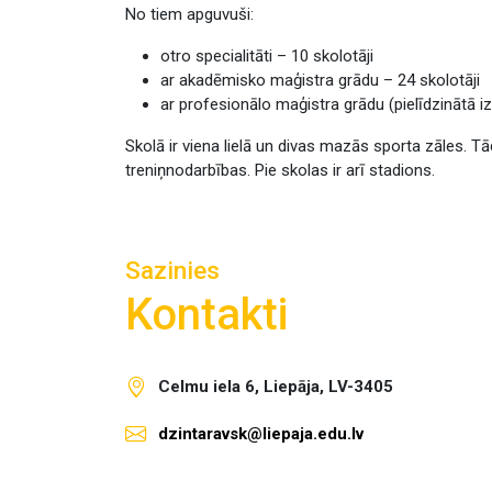
No tiem apguvuši:
otro specialitāti – 10 skolotāji
ar akadēmisko maģistra grādu – 24 skolotāji
ar profesionālo maģistra grādu (pielīdzinātā izg
Skolā ir viena lielā un divas mazās sporta zāles. Tā
treniņnodarbības. Pie skolas ir arī stadions.
Sazinies
Kontakti
Celmu iela 6, Liepāja, LV-3405
dzintaravsk@liepaja.edu.lv