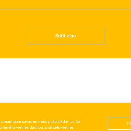
Sūtīt ziņu
 izmantojam savas un trešo pušu sīkdatnes, lai
Pi
 tīmekļa vietnes darbību, analizētu vietnes