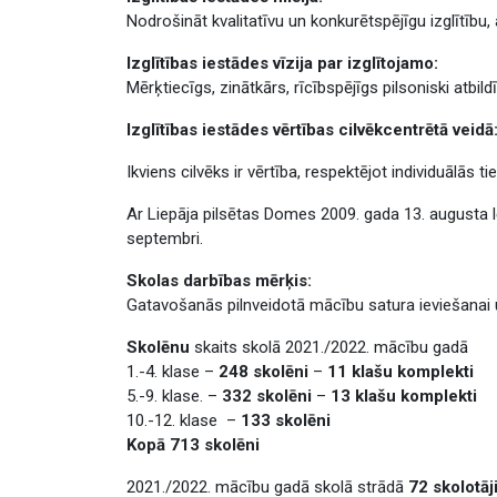
Nodrošināt kvalitatīvu un konkurētspējīgu izglītību
Izglītības iestādes vīzija par izglītojamo:
Mērķtiecīgs, zinātkārs, rīcībspējīgs pilsoniski atbil
Izglītības iestādes vērtības cilvēkcentrētā veidā
Ikviens cilvēks ir vērtība, respektējot individuālās t
Ar Liepāja pilsētas Domes 2009. gada 13. augusta lē
septembri.
Skolas darbības mērķis:
Gatavošanās pilnveidotā mācību satura ieviešanai 
Skolēnu
skaits skolā 2021./2022. mācību gadā
1.-4. klase –
248 skolēni
–
11 klašu komplekti
5.-9. klase. –
332 skolēni
–
13 klašu komplekti
10.-12. klase –
133 skolēni
Kopā 713 skolēni
2021./2022. mācību gadā skolā strādā
72 skolotāj