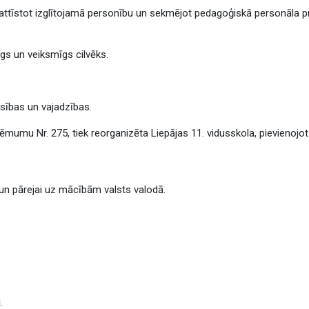
, attīstot izglītojamā personību un sekmējot pedagoģiskā personāla pr
dīgs un veiksmīgs cilvēks.
:
iesības un vajadzības.
mumu Nr. 275, tiek reorganizēta Liepājas 11. vidusskola, pievienojot t
un pārejai uz mācībām valsts valodā.
i
.