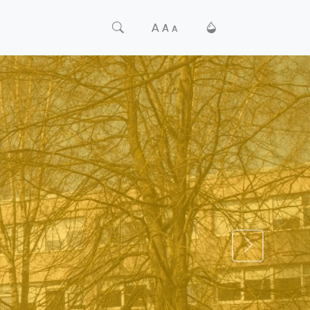
A
A
A
TĀLĀK