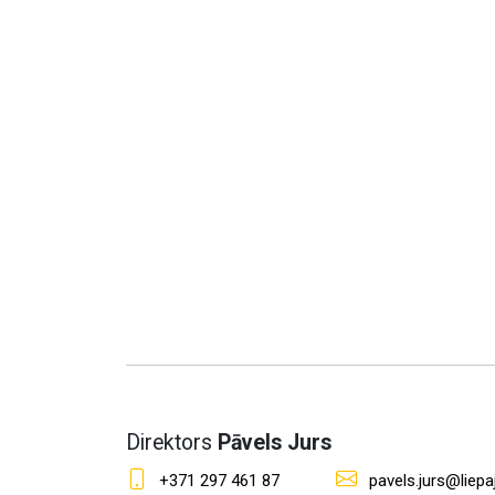
Direktors
Pāvels Jurs
+371 297 461 87
pavels.jurs@liepaj