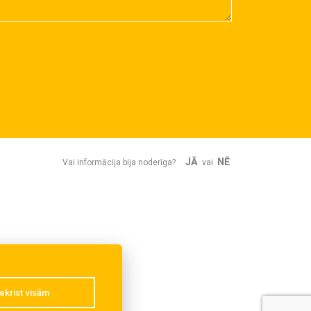
JĀ
NĒ
Vai informācija bija noderīga?
vai
ekrist visām