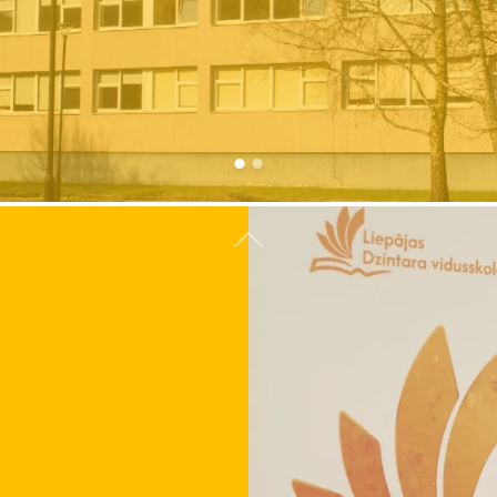
Atpakaļ