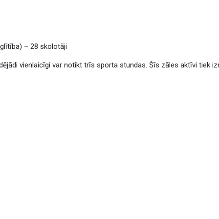
lītība) – 28 skolotāji
dējādi vienlaicīgi var notikt trīs sporta stundas. Šīs zāles aktīvi tiek