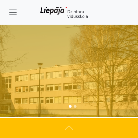
Atpakaļ