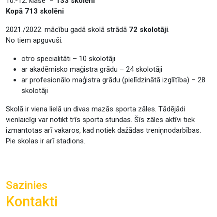
10.-12. klase –
133 skolēni
Kopā 713 skolēni
2021./2022. mācību gadā skolā strādā
72 skolotāji
.
No tiem apguvuši:
otro specialitāti – 10 skolotāji
ar akadēmisko maģistra grādu – 24 skolotāji
ar profesionālo maģistra grādu (pielīdzinātā izglītība) – 28
skolotāji
Skolā ir viena lielā un divas mazās sporta zāles. Tādējādi
vienlaicīgi var notikt trīs sporta stundas. Šīs zāles aktīvi tiek
izmantotas arī vakaros, kad notiek dažādas treniņnodarbības.
Pie skolas ir arī stadions.
Sazinies
Kontakti