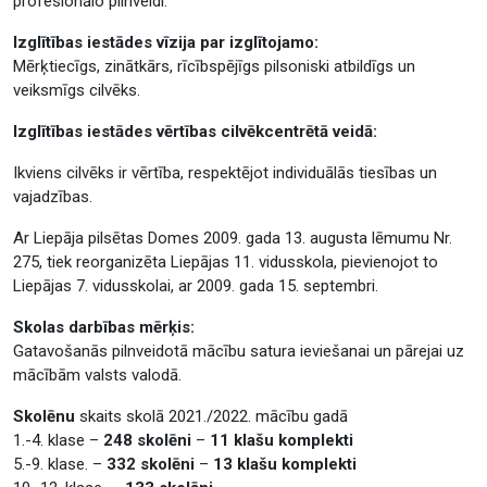
profesionālo pilnveidi.
Izglītības iestādes vīzija par izglītojamo:
Mērķtiecīgs, zinātkārs, rīcībspējīgs pilsoniski atbildīgs un
veiksmīgs cilvēks.
Izglītības iestādes vērtības cilvēkcentrētā veidā:
Ikviens cilvēks ir vērtība, respektējot individuālās tiesības un
vajadzības.
Ar Liepāja pilsētas Domes 2009. gada 13. augusta lēmumu Nr.
275, tiek reorganizēta Liepājas 11. vidusskola, pievienojot to
Liepājas 7. vidusskolai, ar 2009. gada 15. septembri.
Skolas darbības mērķis:
Gatavošanās pilnveidotā mācību satura ieviešanai un pārejai uz
mācībām valsts valodā.
Skolēnu
skaits skolā 2021./2022. mācību gadā
1.-4. klase –
248 skolēni
–
11 klašu komplekti
5.-9. klase. –
332 skolēni
–
13 klašu komplekti