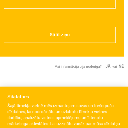
Sūtīt ziņu
JĀ
NĒ
Vai informācija bija noderīga?
vai
Sīkdatnes
Šajā tīmekļa vietnē mēs izmantojam savas un trešo pušu
sīkdatnes, lai nodrošinātu un uzlabotu tīmekļa vietnes
darbību, analizētu vietnes apmeklējumu un īstenotu
mārketinga aktivitātes. Lai uzzinātu vairāk par mūsu sīkdatņu