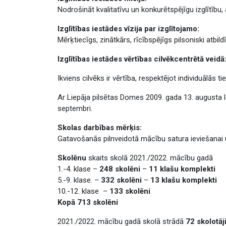
Nodrošināt kvalitatīvu un konkurētspējīgu izglītību
Izglītības iestādes vīzija par izglītojamo:
Mērķtiecīgs, zinātkārs, rīcībspējīgs pilsoniski atbil
Izglītības iestādes vērtības cilvēkcentrētā veidā
Ikviens cilvēks ir vērtība, respektējot individuālās t
Ar Liepāja pilsētas Domes 2009. gada 13. augusta lē
septembri.
Skolas darbības mērķis:
Gatavošanās pilnveidotā mācību satura ieviešanai 
Skolēnu
skaits skolā 2021./2022. mācību gadā
1.-4. klase –
248 skolēni
–
11 klašu komplekti
5.-9. klase. –
332 skolēni
–
13 klašu komplekti
10.-12. klase –
133 skolēni
Kopā 713 skolēni
2021./2022. mācību gadā skolā strādā
72 skolotāj