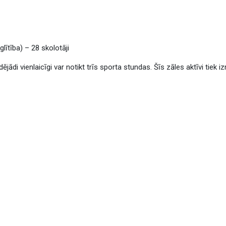
lītība) – 28 skolotāji
dējādi vienlaicīgi var notikt trīs sporta stundas. Šīs zāles aktīvi tiek