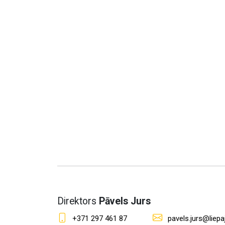
Direktors
Pāvels Jurs
+371 297 461 87
pavels.jurs@liepaj