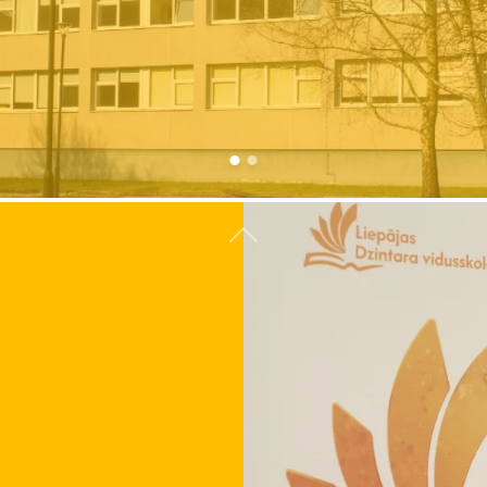
Atpakaļ