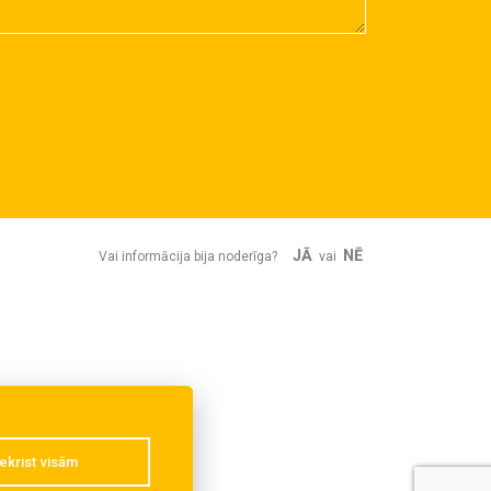
JĀ
NĒ
Vai informācija bija noderīga?
vai
ekrist visām