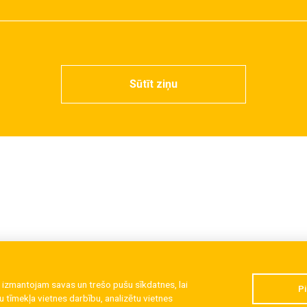
Sūtīt ziņu
 izmantojam savas un trešo pušu sīkdatnes, lai
Pi
 tīmekļa vietnes darbību, analizētu vietnes