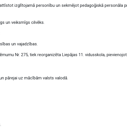
, attīstot izglītojamā personību un sekmējot pedagoģiskā personāla pr
dīgs un veiksmīgs cilvēks.
:
iesības un vajadzības.
mumu Nr. 275, tiek reorganizēta Liepājas 11. vidusskola, pievienojot t
un pārejai uz mācībām valsts valodā.
i
.