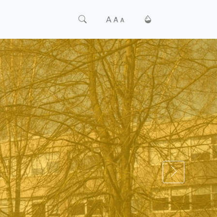
A
A
A
TĀLĀK