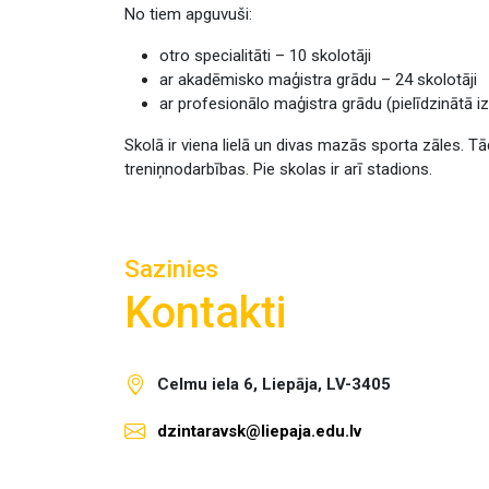
No tiem apguvuši:
otro specialitāti – 10 skolotāji
ar akadēmisko maģistra grādu – 24 skolotāji
ar profesionālo maģistra grādu (pielīdzinātā izg
Skolā ir viena lielā un divas mazās sporta zāles. Tā
treniņnodarbības. Pie skolas ir arī stadions.
Sazinies
Kontakti
Celmu iela 6, Liepāja, LV-3405
dzintaravsk@liepaja.edu.lv