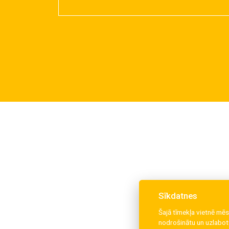
Sīkdatnes
Šajā tīmekļa vietnē mēs
nodrošinātu un uzlabotu