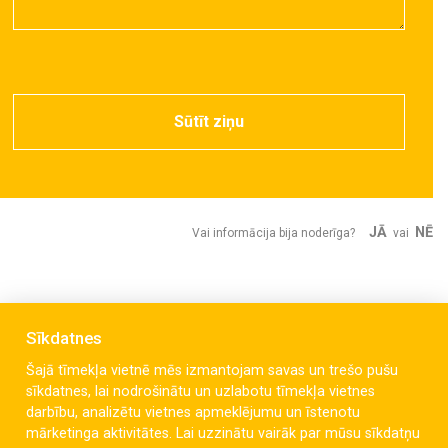
Sūtīt ziņu
JĀ
NĒ
Vai informācija bija noderīga?
vai
Sīkdatnes
Šajā tīmekļa vietnē mēs izmantojam savas un trešo pušu
sīkdatnes, lai nodrošinātu un uzlabotu tīmekļa vietnes
darbību, analizētu vietnes apmeklējumu un īstenotu
mārketinga aktivitātes. Lai uzzinātu vairāk par mūsu sīkdatņu