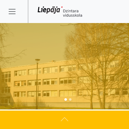
Atpakaļ