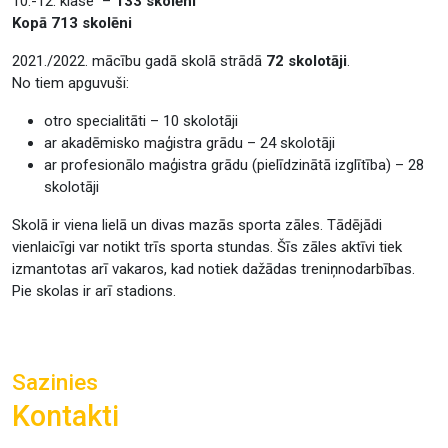
10.-12. klase –
133 skolēni
Kopā 713 skolēni
2021./2022. mācību gadā skolā strādā
72 skolotāji
.
No tiem apguvuši:
otro specialitāti – 10 skolotāji
ar akadēmisko maģistra grādu – 24 skolotāji
ar profesionālo maģistra grādu (pielīdzinātā izglītība) – 28
skolotāji
Skolā ir viena lielā un divas mazās sporta zāles. Tādējādi
vienlaicīgi var notikt trīs sporta stundas. Šīs zāles aktīvi tiek
izmantotas arī vakaros, kad notiek dažādas treniņnodarbības.
Pie skolas ir arī stadions.
Sazinies
Kontakti