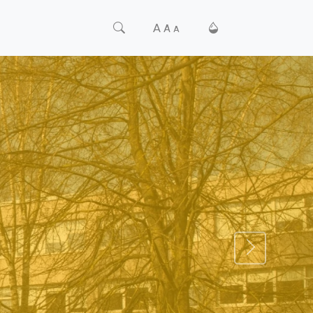
A
A
A
TĀLĀK