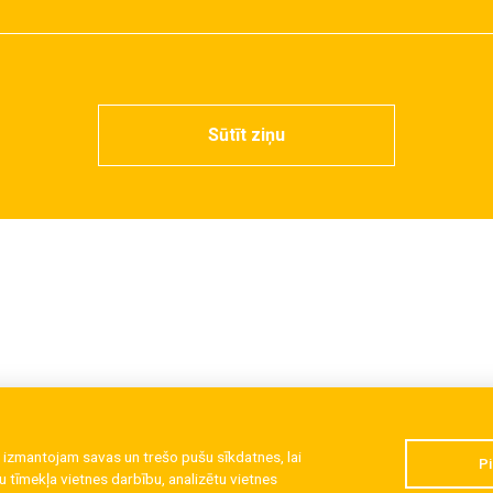
Sūtīt ziņu
 izmantojam savas un trešo pušu sīkdatnes, lai
Pi
 tīmekļa vietnes darbību, analizētu vietnes