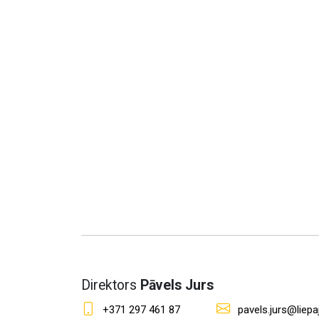
Direktors
Pāvels Jurs
+371 297 461 87
pavels.jurs@liepaj