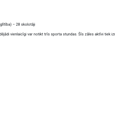
lītība) – 28 skolotāji
dējādi vienlaicīgi var notikt trīs sporta stundas. Šīs zāles aktīvi tiek