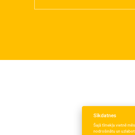
Sīkdatnes
Šajā tīmekļa vietnē mēs
nodrošinātu un uzlabotu