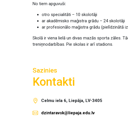
No tiem apguvuši:
otro specialitāti – 10 skolotāji
ar akadēmisko maģistra grādu – 24 skolotāji
ar profesionālo maģistra grādu (pielīdzinātā izg
Skolā ir viena lielā un divas mazās sporta zāles. Tā
treniņnodarbības. Pie skolas ir arī stadions.
Sazinies
Kontakti
Celmu iela 6, Liepāja, LV-3405
dzintaravsk@liepaja.edu.lv