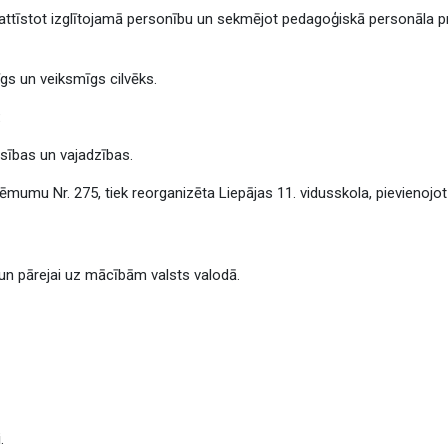
, attīstot izglītojamā personību un sekmējot pedagoģiskā personāla pr
dīgs un veiksmīgs cilvēks.
:
iesības un vajadzības.
mumu Nr. 275, tiek reorganizēta Liepājas 11. vidusskola, pievienojot t
un pārejai uz mācībām valsts valodā.
i
.