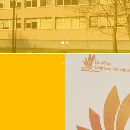
Atpakaļ