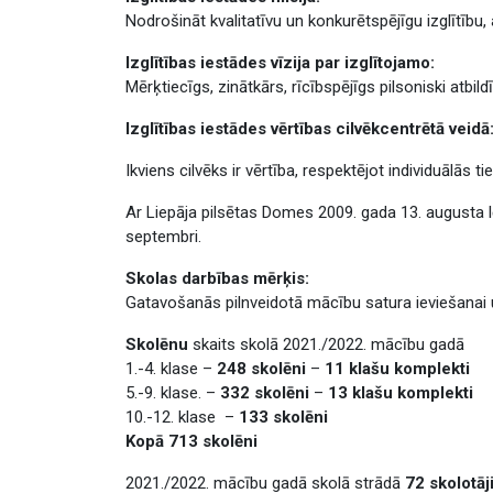
Nodrošināt kvalitatīvu un konkurētspējīgu izglītību
Izglītības iestādes vīzija par izglītojamo:
Mērķtiecīgs, zinātkārs, rīcībspējīgs pilsoniski atbil
Izglītības iestādes vērtības cilvēkcentrētā veidā
Ikviens cilvēks ir vērtība, respektējot individuālās t
Ar Liepāja pilsētas Domes 2009. gada 13. augusta lē
septembri.
Skolas darbības mērķis:
Gatavošanās pilnveidotā mācību satura ieviešanai 
Skolēnu
skaits skolā 2021./2022. mācību gadā
1.-4. klase –
248 skolēni
–
11 klašu komplekti
5.-9. klase. –
332 skolēni
–
13 klašu komplekti
10.-12. klase –
133 skolēni
Kopā 713 skolēni
2021./2022. mācību gadā skolā strādā
72 skolotāj