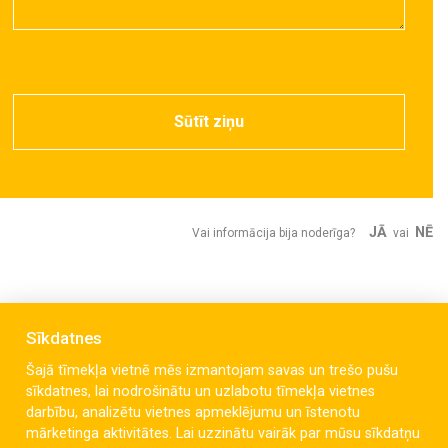
Sūtīt ziņu
JĀ
NĒ
Vai informācija bija noderīga?
vai
Sīkdatnes
Šajā tīmekļa vietnē mēs izmantojam savas un trešo pušu
sīkdatnes, lai nodrošinātu un uzlabotu tīmekļa vietnes
darbību, analizētu vietnes apmeklējumu un īstenotu
mārketinga aktivitātes. Lai uzzinātu vairāk par mūsu sīkdatņu