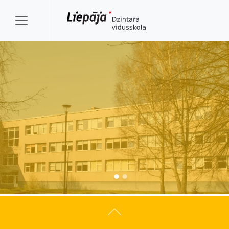
Atpakaļ