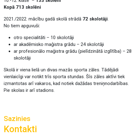
10.-12. klase –
133 skolēni
Kopā 713 skolēni
2021./2022. mācību gadā skolā strādā
72 skolotāji
.
No tiem apguvuši:
otro specialitāti – 10 skolotāji
ar akadēmisko maģistra grādu – 24 skolotāji
ar profesionālo maģistra grādu (pielīdzinātā izglītība) – 28
skolotāji
Skolā ir viena lielā un divas mazās sporta zāles. Tādējādi
vienlaicīgi var notikt trīs sporta stundas. Šīs zāles aktīvi tiek
izmantotas arī vakaros, kad notiek dažādas treniņnodarbības.
Pie skolas ir arī stadions.
Sazinies
Kontakti