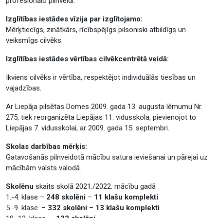
profesionālo pilnveidi.
Izglītības iestādes vīzija par izglītojamo:
Mērķtiecīgs, zinātkārs, rīcībspējīgs pilsoniski atbildīgs un
veiksmīgs cilvēks.
Izglītības iestādes vērtības cilvēkcentrētā veidā:
Ikviens cilvēks ir vērtība, respektējot individuālās tiesības un
vajadzības.
Ar Liepāja pilsētas Domes 2009. gada 13. augusta lēmumu Nr.
275, tiek reorganizēta Liepājas 11. vidusskola, pievienojot to
Liepājas 7. vidusskolai, ar 2009. gada 15. septembri.
Skolas darbības mērķis:
Gatavošanās pilnveidotā mācību satura ieviešanai un pārejai uz
mācībām valsts valodā.
Skolēnu
skaits skolā 2021./2022. mācību gadā
1.-4. klase –
248 skolēni
–
11 klašu komplekti
5.-9. klase. –
332 skolēni
–
13 klašu komplekti