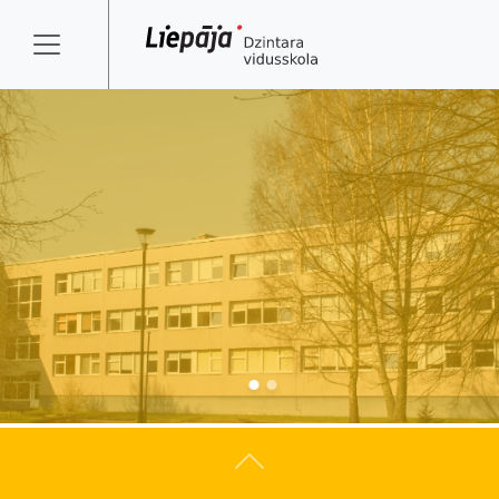
Atpakaļ