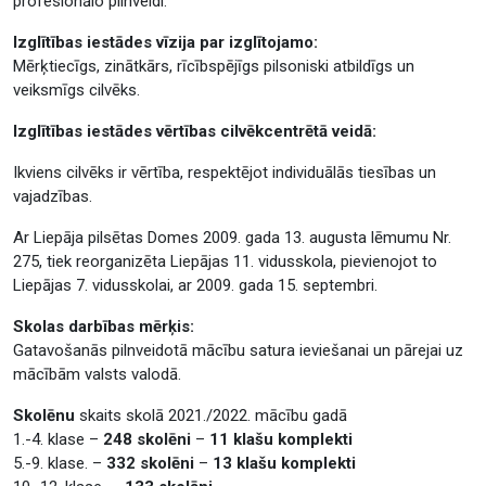
profesionālo pilnveidi.
Izglītības iestādes vīzija par izglītojamo:
Mērķtiecīgs, zinātkārs, rīcībspējīgs pilsoniski atbildīgs un
veiksmīgs cilvēks.
Izglītības iestādes vērtības cilvēkcentrētā veidā:
Ikviens cilvēks ir vērtība, respektējot individuālās tiesības un
vajadzības.
Ar Liepāja pilsētas Domes 2009. gada 13. augusta lēmumu Nr.
275, tiek reorganizēta Liepājas 11. vidusskola, pievienojot to
Liepājas 7. vidusskolai, ar 2009. gada 15. septembri.
Skolas darbības mērķis:
Gatavošanās pilnveidotā mācību satura ieviešanai un pārejai uz
mācībām valsts valodā.
Skolēnu
skaits skolā 2021./2022. mācību gadā
1.-4. klase –
248 skolēni
–
11 klašu komplekti
5.-9. klase. –
332 skolēni
–
13 klašu komplekti