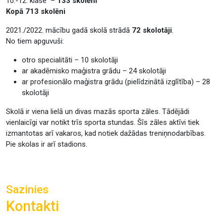
10.-12. klase –
133 skolēni
Kopā 713 skolēni
2021./2022. mācību gadā skolā strādā
72 skolotāji
.
No tiem apguvuši:
otro specialitāti – 10 skolotāji
ar akadēmisko maģistra grādu – 24 skolotāji
ar profesionālo maģistra grādu (pielīdzinātā izglītība) – 28
skolotāji
Skolā ir viena lielā un divas mazās sporta zāles. Tādējādi
vienlaicīgi var notikt trīs sporta stundas. Šīs zāles aktīvi tiek
izmantotas arī vakaros, kad notiek dažādas treniņnodarbības.
Pie skolas ir arī stadions.
Sazinies
Kontakti