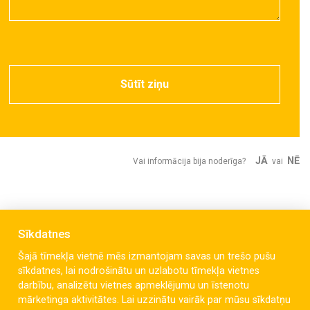
Sūtīt ziņu
JĀ
NĒ
Vai informācija bija noderīga?
vai
Sīkdatnes
Šajā tīmekļa vietnē mēs izmantojam savas un trešo pušu
sīkdatnes, lai nodrošinātu un uzlabotu tīmekļa vietnes
darbību, analizētu vietnes apmeklējumu un īstenotu
mārketinga aktivitātes. Lai uzzinātu vairāk par mūsu sīkdatņu