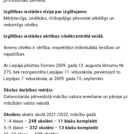
profesionālo pilnveidi.
Izglītības iestādes vīzija par izglītojamo:
Mērķtiecīgs, zinātkārs, rīcībspējīgs pilsoniski atbildīgs un
veiksmīgs cilvēks.
Izglītības iestādes vērtības cilvēkcentrētā veidā:
Ikviens cilvēks ir vērtība, respektējot individuālās tiesības un
vajadzības.
Ar Liepāja pilsētas Domes 2009. gada 13. augusta lēmumu Nr.
275, tiek reorganizēta Liepājas 11. vidusskola, pievienojot to
Liepājas 7. vidusskolai, ar 2009. gada 15. septembri.
Skolas darbības mērķis:
Gatavošanās pilnveidotā mācību satura ieviešanai un pārejai uz
mācībām valsts valodā.
Skolēnu
skaits skolā 2021./2022. mācību gadā
1.-4. klase –
248 skolēni
–
11 klašu komplekti
5.-9. klase. –
332 skolēni
–
13 klašu komplekti