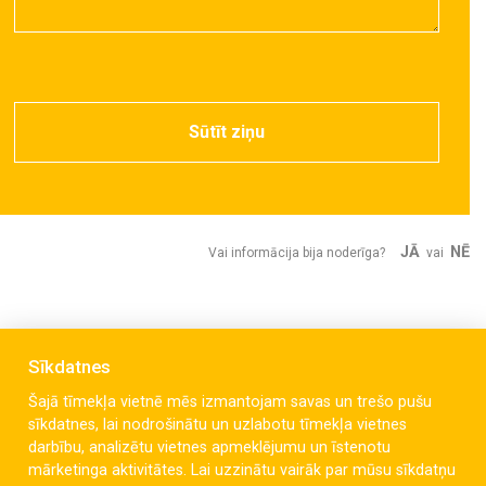
Sūtīt ziņu
JĀ
NĒ
Vai informācija bija noderīga?
vai
Sīkdatnes
Šajā tīmekļa vietnē mēs izmantojam savas un trešo pušu
sīkdatnes, lai nodrošinātu un uzlabotu tīmekļa vietnes
darbību, analizētu vietnes apmeklējumu un īstenotu
mārketinga aktivitātes. Lai uzzinātu vairāk par mūsu sīkdatņu