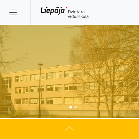
Atpakaļ