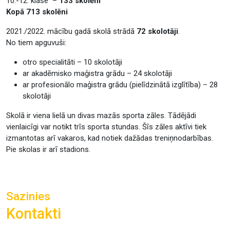
10.-12. klase –
133 skolēni
Kopā 713 skolēni
2021./2022. mācību gadā skolā strādā
72 skolotāji
.
No tiem apguvuši:
otro specialitāti – 10 skolotāji
ar akadēmisko maģistra grādu – 24 skolotāji
ar profesionālo maģistra grādu (pielīdzinātā izglītība) – 28
skolotāji
Skolā ir viena lielā un divas mazās sporta zāles. Tādējādi
vienlaicīgi var notikt trīs sporta stundas. Šīs zāles aktīvi tiek
izmantotas arī vakaros, kad notiek dažādas treniņnodarbības.
Pie skolas ir arī stadions.
Sazinies
Kontakti