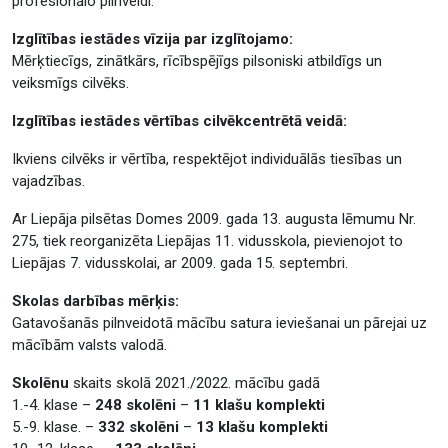
profesionālo pilnveidi.
Izglītības iestādes vīzija par izglītojamo:
Mērķtiecīgs, zinātkārs, rīcībspējīgs pilsoniski atbildīgs un
veiksmīgs cilvēks.
Izglītības iestādes vērtības cilvēkcentrētā veidā:
Ikviens cilvēks ir vērtība, respektējot individuālās tiesības un
vajadzības.
Ar Liepāja pilsētas Domes 2009. gada 13. augusta lēmumu Nr.
275, tiek reorganizēta Liepājas 11. vidusskola, pievienojot to
Liepājas 7. vidusskolai, ar 2009. gada 15. septembri.
Skolas darbības mērķis:
Gatavošanās pilnveidotā mācību satura ieviešanai un pārejai uz
mācībām valsts valodā.
Skolēnu
skaits skolā 2021./2022. mācību gadā
1.-4. klase –
248 skolēni
–
11 klašu komplekti
5.-9. klase. –
332 skolēni
–
13 klašu komplekti