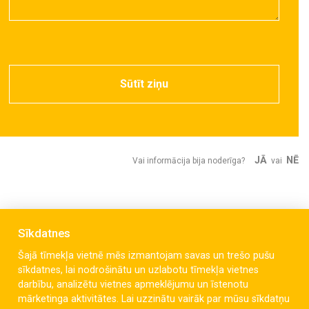
Sūtīt ziņu
JĀ
NĒ
Vai informācija bija noderīga?
vai
Sīkdatnes
Šajā tīmekļa vietnē mēs izmantojam savas un trešo pušu
sīkdatnes, lai nodrošinātu un uzlabotu tīmekļa vietnes
darbību, analizētu vietnes apmeklējumu un īstenotu
mārketinga aktivitātes. Lai uzzinātu vairāk par mūsu sīkdatņu