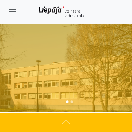
Atpakaļ