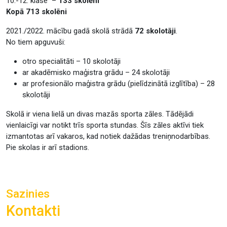
10.-12. klase –
133 skolēni
Kopā 713 skolēni
2021./2022. mācību gadā skolā strādā
72 skolotāji
.
No tiem apguvuši:
otro specialitāti – 10 skolotāji
ar akadēmisko maģistra grādu – 24 skolotāji
ar profesionālo maģistra grādu (pielīdzinātā izglītība) – 28
skolotāji
Skolā ir viena lielā un divas mazās sporta zāles. Tādējādi
vienlaicīgi var notikt trīs sporta stundas. Šīs zāles aktīvi tiek
izmantotas arī vakaros, kad notiek dažādas treniņnodarbības.
Pie skolas ir arī stadions.
Sazinies
Kontakti